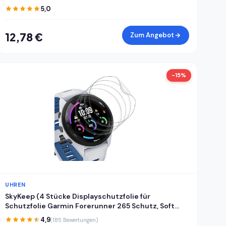
Wanduhren mit Uhrkuppel und
5,0
Zifferblattabdeckung
12,78 €
Zum Angebot
-15%
UHREN
SkyKeep (4 Stücke Displayschutzfolie für
Schutzfolie Garmin Forerunner 265 Schutz, Soft
TPU, Kratzfest, HD, Anti-Bläschen, Ultra-klar, für
4,9
(185 Bewertungen)
Displayschutz Garmin Forerunner 265 Folie Screen