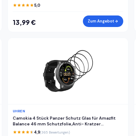
Kuppel als Ersatz Staubdichte Klare
5,0
Uhrenglasabdeckung für Selbstgemacht
Uhrreparatur
13,99 €
Zum Angebot
UHREN
Camokia 4 Stück Panzer Schutz Glas für Amazfit
Balance 46 mm Schutzfolie,Anti- Kratzer
Schutzglas für Panzerglas Amazfit Balance 46 mm
4,9
(365 Bewertungen)
Panzerfolie,Fingerabdruck-ID Kompatibel