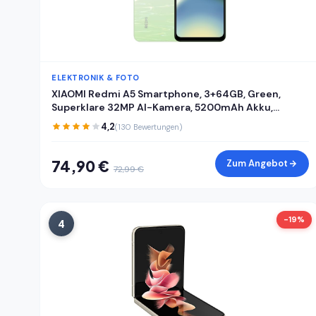
ELEKTRONIK & FOTO
XIAOMI Redmi A5 Smartphone, 3+64GB, Green,
Superklare 32MP AI-Kamera, 5200mAh Akku,
Leistungsstarker Octa-Core-Prozessor,
4,2
(130 Bewertungen)
Immersives 6,88" 120Hz Display
74,90 €
Zum Angebot
72,99 €
-19%
4