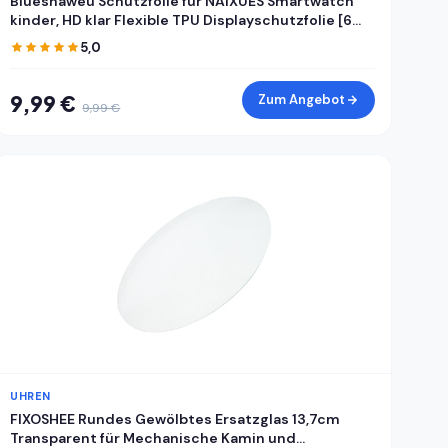
Blueshaweu Schutzfolie für NAIXUES Smartwatch
kinder, HD klar Flexible TPU Displayschutzfolie [6
Stück] Kompatibel für NAIXUES 4G kinder GPS
5,0
Smartwatch (Transparenz)
9,99 €
Zum Angebot
9,99 €
UHREN
FIXOSHEE Rundes Gewölbtes Ersatzglas 13,7cm
Transparent für Mechanische Kamin und