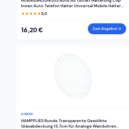
HUANGSHIJUNOUS Auto Air Outlet Halterung Clip
Innen Auto Telefon Halter Universal Mobile Halter
ABS Auto Halterung Telefon Unterstützung Handy
5,0
Halter
16,20 €
Zum Angebot
UHREN
HAMPPLIES Runde Transparente Gewölbte
Glasabdeckung 13,7cm für Analoge Wanduhren