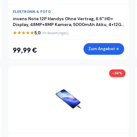
ELEKTRONIK & FOTO
invens Note 12P Handys Ohne Vertrag, 6.6" HD+
Display, 48MP+8MP Kamera, 5000mAh Akku, 4+12GB
RAM 128GB ROM, Android 15 günstiges Smartphone,
5,0
(39 Bewertungen)
Dual SIM Handy + TF, Face ID/Fingerabdruck,
Cyberblau
99,99 €
Zum Angebot
-36%