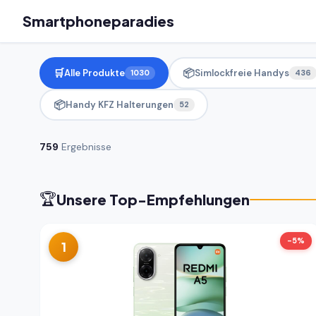
Smartphoneparadies
🛒
📦
Alle Produkte
Simlockfreie Handys
1030
436
📦
Handy KFZ Halterungen
52
759
Ergebnisse
🏆
Unsere Top-Empfehlungen
-5%
1