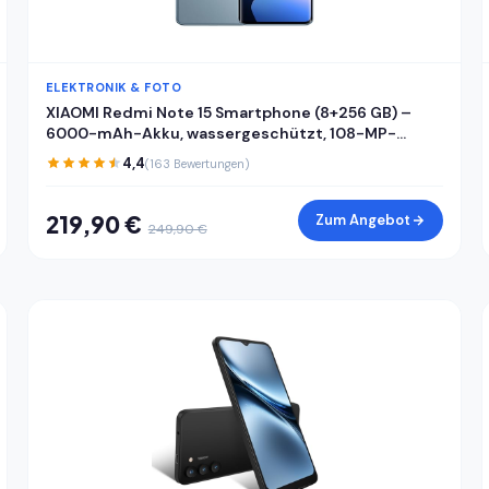
ELEKTRONIK & FOTO
XIAOMI Redmi Note 15 Smartphone (8+256 GB) –
6000-mAh-Akku, wassergeschützt, 108-MP-
Kamera, 6,77" FHD+ Display, Gletscherblau, 2 Jahre
4,4
(163 Bewertungen)
Garantie
219,90 €
Zum Angebot
249,90 €