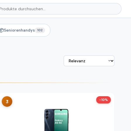
📦
Seniorenhandys
102
-10%
3