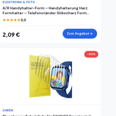
ELEKTRONIK & FOTO
A/R Handyhalter-Form – Handyhalterung Harz
Formhalter – Telefonständer Silikonharz Form
Handyhalter Form Handyhalterung Form
5,0
Handyhalterung Form Epoxidharz Gießform für DIY
2,09 €
Zum Angebot
-50%
UHREN