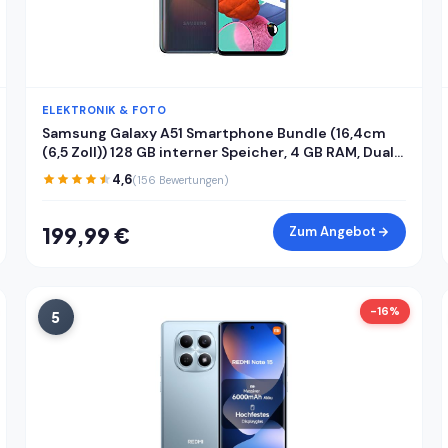
ELEKTRONIK & FOTO
Samsung Galaxy A51 Smartphone Bundle (16,4cm
(6,5 Zoll)) 128 GB interner Speicher, 4 GB RAM, Dual
SIM, Android inkl. 24 Monate Herstellergarantie
4,6
(156 Bewertungen)
[Exklusiv bei Amazon] Deutsche Version
199,99 €
Zum Angebot
-16%
5