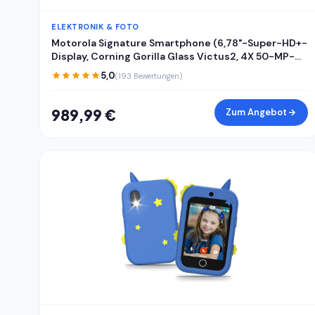
ELEKTRONIK & FOTO
Motorola Signature Smartphone (6,78"-Super-HD+-
Display, Corning Gorilla Glass Victus2, 4X 50-MP-
Kameras, 16/512GB, 5100mAh, 90W-TurboPower +
5,0
(193 Bewertungen)
50W kabelloses Aufladen) Pantone Carbon, inkl.
Cover
989,99 €
Zum Angebot