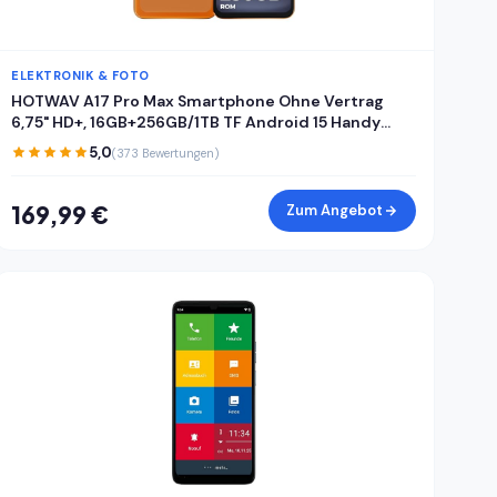
ELEKTRONIK & FOTO
HOTWAV A17 Pro Max Smartphone Ohne Vertrag
6,75" HD+, 16GB+256GB/1TB TF Android 15 Handy
ohne vertrag, 5160mAh Akku Quick-Charge, Dual
5,0
(373 Bewertungen)
SIM 4G Handys,Fingerabdruck/Face ID/Gemini
AI/GPS/OTG
169,99 €
Zum Angebot