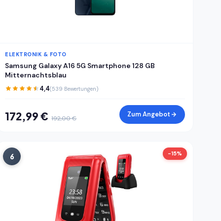
ELEKTRONIK & FOTO
Samsung Galaxy A16 5G Smartphone 128 GB
Mitternachtsblau
4,4
(539 Bewertungen)
172,99 €
Zum Angebot
192,00 €
-15%
6