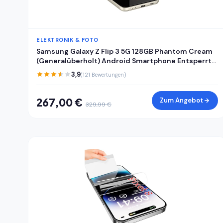
ELEKTRONIK & FOTO
Samsung Galaxy Z Flip 3 5G 128GB Phantom Cream
(Generalüberholt) Android Smartphone Entsperrt
mit Garantie
3,9
(121 Bewertungen)
267,00 €
Zum Angebot
329,99 €