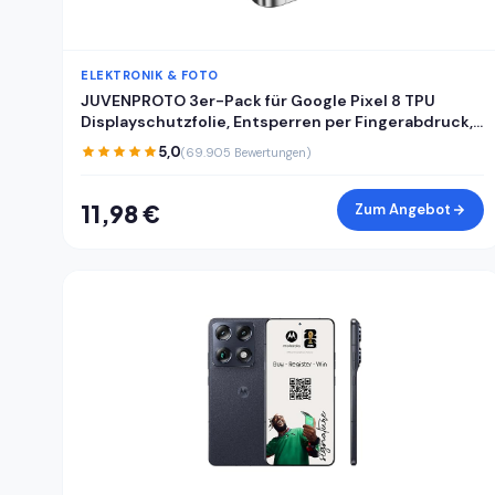
ELEKTRONIK & FOTO
JUVENPROTO 3er-Pack für Google Pixel 8 TPU
Displayschutzfolie, Entsperren per Fingerabdruck,
HD, kratzfest, blasenfrei, ultradünn, einfache
5,0
(69.905 Bewertungen)
Installation für Pixel 8
11,98 €
Zum Angebot