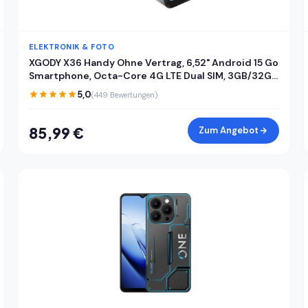
ELEKTRONIK & FOTO
XGODY X36 Handy Ohne Vertrag, 6,52" Android 15 Go
Smartphone, Octa-Core 4G LTE Dual SIM, 3GB/32GB
(256GB Erweiterbar), 4200mAh, 13MP+5MP Kamera,
5,0
(449 Bewertungen)
Gesichtserkennung, USB-C, GPS, Schwarz
85,99 €
Zum Angebot