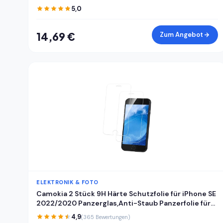
Ersatz Uhrglas Selbstgemacht Abdeckung für
5,0
Mechanische Wanduhrzifferblätter
14,69 €
Zum Angebot
ELEKTRONIK & FOTO
Camokia 2 Stück 9H Härte Schutzfolie für iPhone SE
2022/2020 Panzerglas,Anti-Staub Panzerfolie für
iPhone SE 2022/2020 Schutzglas,HD Klar Volle
4,9
(365 Bewertungen)
Abdeckung Displayschutz