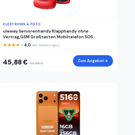
ELEKTRONIK & FOTO
uleway Seniorenhandy Klapphandy ohne
Vertrag,GSM Großtasten Mobiltelefon SOS
Notruffunktion,Taschenlampe,FM Radio,2.4 Zoll
4,0
(449 Bewertungen)
Dual Display Handy für Senioren (Blau)(mit
Ladestation)
45,88 €
Zum Angebot
45,88 €