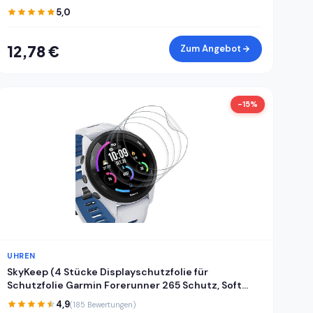
Wanduhren mit Uhrkuppel und
5,0
Zifferblattabdeckung
12,78 €
Zum Angebot
-15%
UHREN
SkyKeep (4 Stücke Displayschutzfolie für
Schutzfolie Garmin Forerunner 265 Schutz, Soft
TPU, Kratzfest, HD, Anti-Bläschen, Ultra-klar, für
4,9
(185 Bewertungen)
Displayschutz Garmin Forerunner 265 Folie Screen