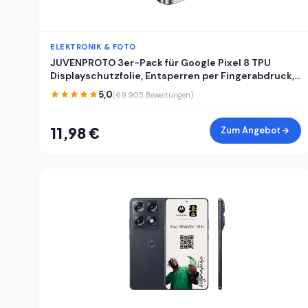
ELEKTRONIK & FOTO
JUVENPROTO 3er-Pack für Google Pixel 8 TPU
Displayschutzfolie, Entsperren per Fingerabdruck,
HD, kratzfest, blasenfrei, ultradünn, einfache
5,0
(69.905 Bewertungen)
Installation für Pixel 8
11,98 €
Zum Angebot