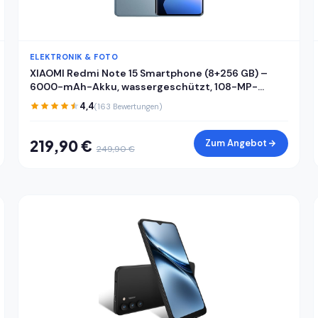
ELEKTRONIK & FOTO
XIAOMI Redmi Note 15 Smartphone (8+256 GB) –
6000-mAh-Akku, wassergeschützt, 108-MP-
Kamera, 6,77" FHD+ Display, Gletscherblau, 2 Jahre
4,4
(163 Bewertungen)
Garantie
219,90 €
Zum Angebot
249,90 €