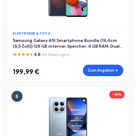
ELEKTRONIK & FOTO
Samsung Galaxy A51 Smartphone Bundle (16,4cm
(6,5 Zoll)) 128 GB interner Speicher, 4 GB RAM, Dual
SIM, Android inkl. 24 Monate Herstellergarantie
4,6
(156 Bewertungen)
[Exklusiv bei Amazon] Deutsche Version
199,99 €
Zum Angebot
-16%
5