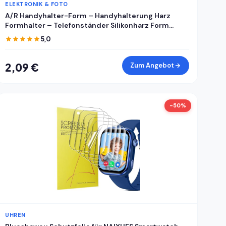
ELEKTRONIK & FOTO
A/R Handyhalter-Form – Handyhalterung Harz
Formhalter – Telefonständer Silikonharz Form
Handyhalter Form Handyhalterung Form
5,0
Handyhalterung Form Epoxidharz Gießform für DIY
2,09 €
Zum Angebot
-50%
UHREN