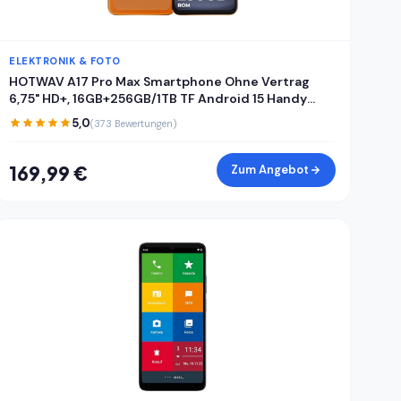
ELEKTRONIK & FOTO
HOTWAV A17 Pro Max Smartphone Ohne Vertrag
6,75" HD+, 16GB+256GB/1TB TF Android 15 Handy
ohne vertrag, 5160mAh Akku Quick-Charge, Dual
5,0
(373 Bewertungen)
SIM 4G Handys,Fingerabdruck/Face ID/Gemini
AI/GPS/OTG
169,99 €
Zum Angebot