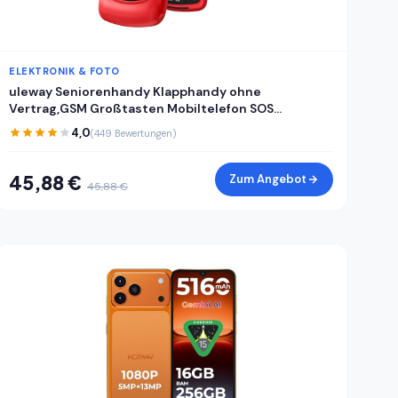
ELEKTRONIK & FOTO
uleway Seniorenhandy Klapphandy ohne
Vertrag,GSM Großtasten Mobiltelefon SOS
Notruffunktion,Taschenlampe,FM Radio,2.4 Zoll
4,0
(449 Bewertungen)
Dual Display Handy für Senioren (Blau)(mit
Ladestation)
45,88 €
Zum Angebot
45,88 €