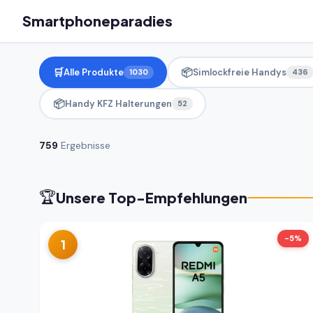
Smartphoneparadies
🛒
📦
Alle Produkte
Simlockfreie Handys
1030
436
📦
Handy KFZ Halterungen
52
759
Ergebnisse
🏆
Unsere Top-Empfehlungen
-5%
1