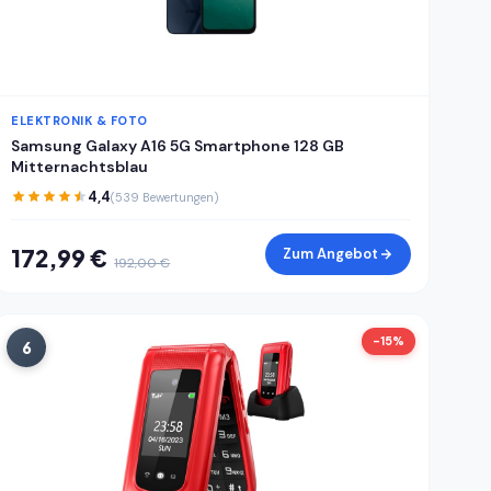
ELEKTRONIK & FOTO
Samsung Galaxy A16 5G Smartphone 128 GB
Mitternachtsblau
4,4
(539 Bewertungen)
172,99 €
Zum Angebot
192,00 €
-15%
6