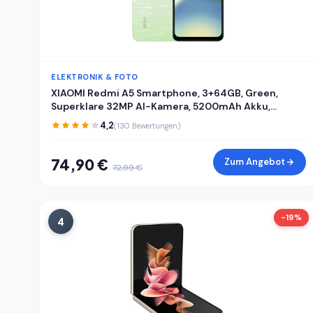
ELEKTRONIK & FOTO
XIAOMI Redmi A5 Smartphone, 3+64GB, Green,
Superklare 32MP AI-Kamera, 5200mAh Akku,
Leistungsstarker Octa-Core-Prozessor,
4,2
(130 Bewertungen)
Immersives 6,88" 120Hz Display
74,90 €
Zum Angebot
72,99 €
-19%
4