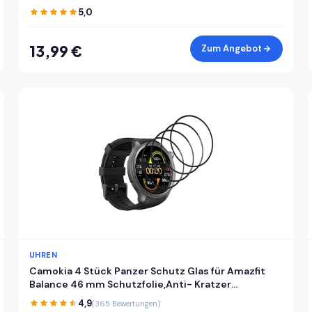
Kuppel als Ersatz Staubdichte Klare
5,0
Uhrenglasabdeckung für Selbstgemacht
Uhrreparatur
13,99 €
Zum Angebot
UHREN
Camokia 4 Stück Panzer Schutz Glas für Amazfit
Balance 46 mm Schutzfolie,Anti- Kratzer
Schutzglas für Panzerglas Amazfit Balance 46 mm
4,9
(365 Bewertungen)
Panzerfolie,Fingerabdruck-ID Kompatibel