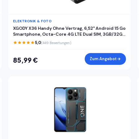
ELEKTRONIK & FOTO
XGODY X36 Handy Ohne Vertrag, 6,52" Android 15 Go
Smartphone, Octa-Core 4G LTE Dual SIM, 3GB/32GB
(256GB Erweiterbar), 4200mAh, 13MP+5MP Kamera,
5,0
(449 Bewertungen)
Gesichtserkennung, USB-C, GPS, Schwarz
85,99 €
Zum Angebot