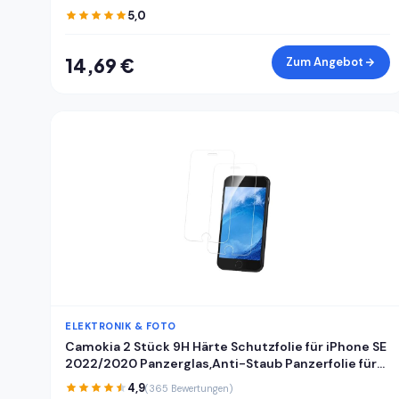
Ersatz Uhrglas Selbstgemacht Abdeckung für
5,0
Mechanische Wanduhrzifferblätter
14,69 €
Zum Angebot
ELEKTRONIK & FOTO
Camokia 2 Stück 9H Härte Schutzfolie für iPhone SE
2022/2020 Panzerglas,Anti-Staub Panzerfolie für
iPhone SE 2022/2020 Schutzglas,HD Klar Volle
4,9
(365 Bewertungen)
Abdeckung Displayschutz