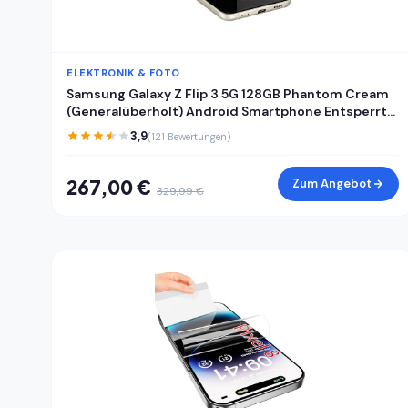
ELEKTRONIK & FOTO
Samsung Galaxy Z Flip 3 5G 128GB Phantom Cream
(Generalüberholt) Android Smartphone Entsperrt
mit Garantie
3,9
(121 Bewertungen)
267,00 €
Zum Angebot
329,99 €