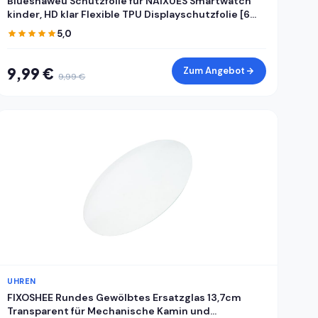
Blueshaweu Schutzfolie für NAIXUES Smartwatch
kinder, HD klar Flexible TPU Displayschutzfolie [6
Stück] Kompatibel für NAIXUES 4G kinder GPS
5,0
Smartwatch (Transparenz)
9,99 €
Zum Angebot
9,99 €
UHREN
FIXOSHEE Rundes Gewölbtes Ersatzglas 13,7cm
Transparent für Mechanische Kamin und