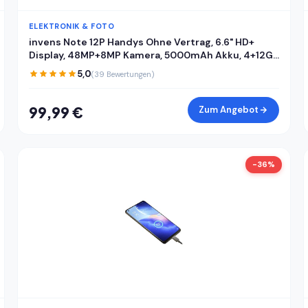
ELEKTRONIK & FOTO
invens Note 12P Handys Ohne Vertrag, 6.6" HD+
Display, 48MP+8MP Kamera, 5000mAh Akku, 4+12GB
RAM 128GB ROM, Android 15 günstiges Smartphone,
5,0
(39 Bewertungen)
Dual SIM Handy + TF, Face ID/Fingerabdruck,
Cyberblau
99,99 €
Zum Angebot
-36%