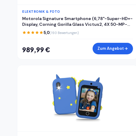
ELEKTRONIK & FOTO
Motorola Signature Smartphone (6,78"-Super-HD+-
Display, Corning Gorilla Glass Victus2, 4X 50-MP-
Kameras, 16/512GB, 5100mAh, 90W-TurboPower +
5,0
(193 Bewertungen)
50W kabelloses Aufladen) Pantone Carbon, inkl.
Cover
989,99 €
Zum Angebot