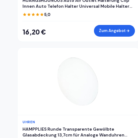
HUANGSHIJUNOUS Auto Air Outlet Halterung Clip
Innen Auto Telefon Halter Universal Mobile Halter
ABS Auto Halterung Telefon Unterstützung Handy
5,0
Halter
16,20 €
Zum Angebot
UHREN
HAMPPLIES Runde Transparente Gewölbte
Glasabdeckung 13,7cm für Analoge Wanduhren