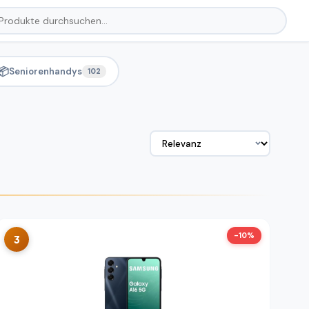
📦
Seniorenhandys
102
-10%
3