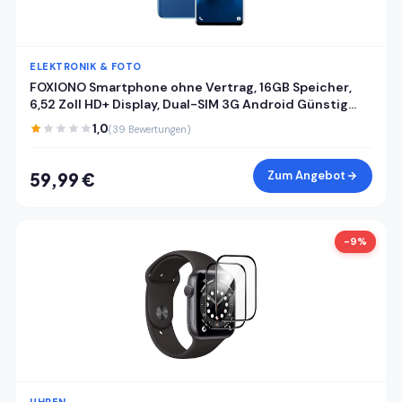
ELEKTRONIK & FOTO
FOXIONO Smartphone ohne Vertrag, 16GB Speicher,
6,52 Zoll HD+ Display, Dual-SIM 3G Android Günstig
Handy 4000mAh Akku, Android Handy in Violett mit
1,0
(39 Bewertungen)
Triple-Kamera (Blau)
Zum Angebot
59,99 €
-9%