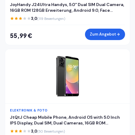
JoyHandy J24Ultra Handys, 5.0'' Dual SIM Dual Camera,
16GB ROM 128GB Erweiterung, Android 9.0, Face
ID/WiFi/GPS 3G Handys (Black)
3,0
(119 Bewertungen)
Zum Angebot
55,99 €
ELEKTRONIK & FOTO
JtQtJ Cheap Mobile Phone, Android OS with 5.0 Inch
IPS Display, Dual SIM, Dual Cameras, 16GB ROM
(Expandable to 128GB), WiFi, GPS, Bluetooth, Face ID
3,0
(50 Bewertungen)
Basic Phones (JtQ15P-Black)