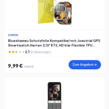
UHREN
Blueshaweu Schutzfolie Kompatibel mit Joautrial GPS
Smartwatch Herren 2,13" K72, HD klar Flexible TPU
Displayschutzfolie [6 Stück] Kompatibel für Joautrial
2,7
(10 Bewertungen)
K72 Smartwatch (transparent)
Zum Angebot
9,99 €
9,99 €