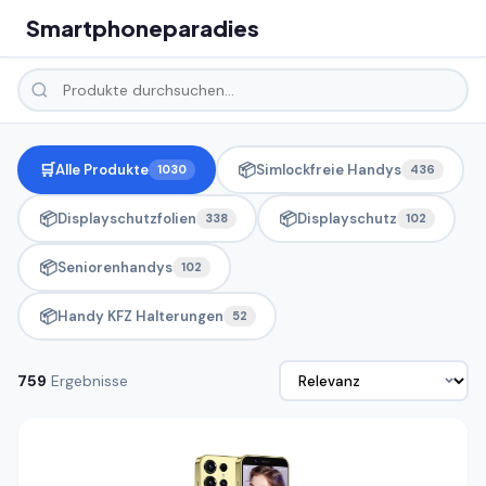
Smartphoneparadies
🛒
📦
Alle Produkte
Simlockfreie Handys
1030
436
📦
📦
Displayschutzfolien
Displayschutz
338
102
📦
Seniorenhandys
102
📦
Handy KFZ Halterungen
52
759
Ergebnisse