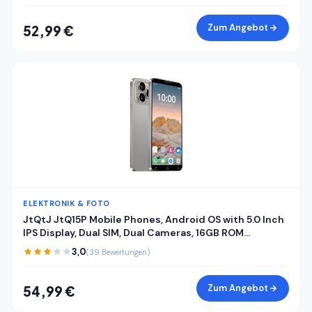
Zum Angebot
52,99 €
ELEKTRONIK & FOTO
JtQtJ JtQ15P Mobile Phones, Android OS with 5.0 Inch
IPS Display, Dual SIM, Dual Cameras, 16GB ROM
(Expandable to 128GB), WiFi, GPS, Bluetooth, Face
3,0
(39 Bewertungen)
ID,3G Phones (JtQ15P-Grey)
Zum Angebot
54,99 €