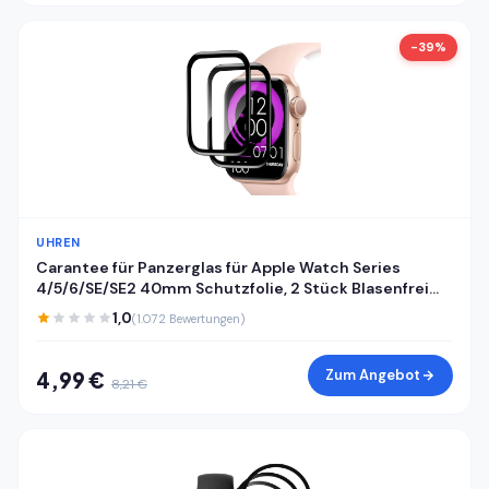
-39%
UHREN
Carantee für Panzerglas für Apple Watch Series
4/5/6/SE/SE2 40mm Schutzfolie, 2 Stück Blasenfrei
Weich TPU HD Klar Displayfolie, Anti-Staub Folie,
1,0
(1.072 Bewertungen)
Kratzfest Displayschutz, Selbstheilend
Zum Angebot
4,99 €
8,21 €