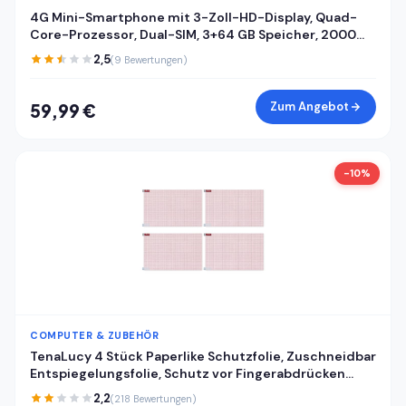
4G Mini-Smartphone mit 3-Zoll-HD-Display, Quad-
Core-Prozessor, Dual-SIM, 3+64 GB Speicher, 2000
mAh Akku, ohne SIM-Lock – Perfekt für Kinder,
2,5
(9 Bewertungen)
Schüler und Studenten Kompaktes Touchscreen-
Smartphone
Zum Angebot
59,99 €
-10%
COMPUTER & ZUBEHÖR
TenaLucy 4 Stück Paperlike Schutzfolie, Zuschneidbar
Entspiegelungsfolie, Schutz vor Fingerabdrücken
Screen Protector, Kratzfest Handy Schutzfolie für
2,2
(218 Bewertungen)