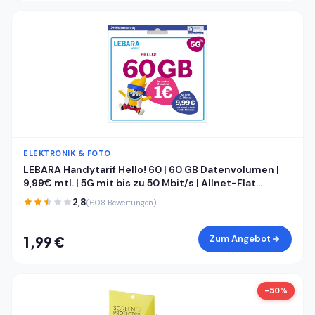
ELEKTRONIK & FOTO
LEBARA Handytarif Hello! 60 | 60 GB Datenvolumen |
9,99€ mtl. | 5G mit bis zu 50 Mbit/s | Allnet-Flat
Telefonie & SMS Deutschland inkl. EU-Roaming | 200
2,8
(608 Bewertungen)
Auslandsminuten
Zum Angebot
1,99 €
-50%