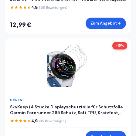
für Panzerglas Amazfit Balance 46 mm
4,9
(365 Bewertungen)
Panzerfolie,Fingerabdruck-ID Kompatibel
Displayschutzfolie
Zum Angebot
12,99 €
-15%
UHREN
SkyKeep (4 Stücke Displayschutzfolie für Schutzfolie
Garmin Forerunner 265 Schutz, Soft TPU, Kratzfest,
HD, Anti-Bläschen, Ultra-klar, für Displayschutz
4,9
(185 Bewertungen)
Garmin Forerunner 265 Folie Screen Protector