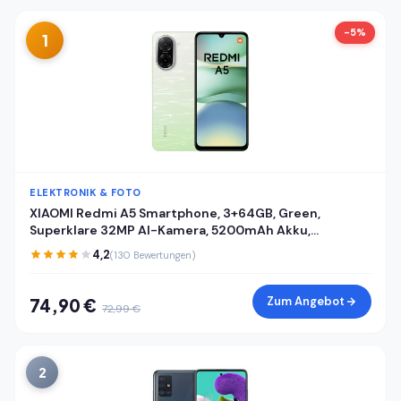
-5%
1
ELEKTRONIK & FOTO
XIAOMI Redmi A5 Smartphone, 3+64GB, Green,
Superklare 32MP AI-Kamera, 5200mAh Akku,
Leistungsstarker Octa-Core-Prozessor, Immersives
4,2
(130 Bewertungen)
6,88" 120Hz Display
Zum Angebot
74,90 €
72,99 €
2