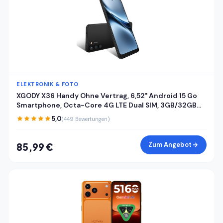
ELEKTRONIK & FOTO
XGODY X36 Handy Ohne Vertrag, 6,52" Android 15 Go
Smartphone, Octa-Core 4G LTE Dual SIM, 3GB/32GB
(256GB Erweiterbar), 4200mAh, 13MP+5MP Kamera,
5,0
(449 Bewertungen)
Gesichtserkennung, USB-C, GPS, Schwarz
Zum Angebot
85,99 €