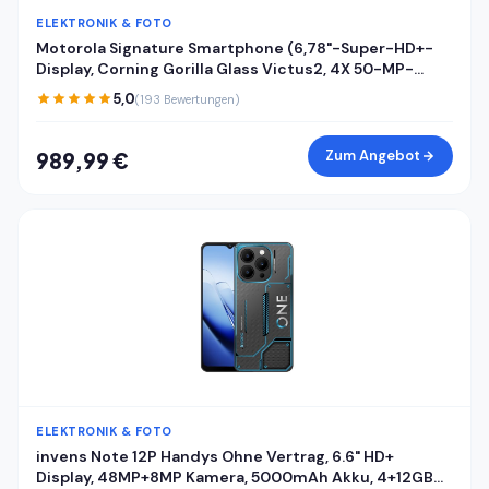
ELEKTRONIK & FOTO
Motorola Signature Smartphone (6,78"-Super-HD+-
Display, Corning Gorilla Glass Victus2, 4X 50-MP-
Kameras, 16/512GB, 5100mAh, 90W-TurboPower + 50W
5,0
(193 Bewertungen)
kabelloses Aufladen) Pantone Carbon, inkl. Cover
Zum Angebot
989,99 €
ELEKTRONIK & FOTO
invens Note 12P Handys Ohne Vertrag, 6.6" HD+
Display, 48MP+8MP Kamera, 5000mAh Akku, 4+12GB