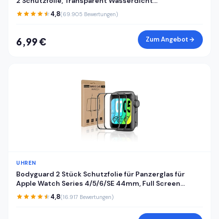
2 Schutzfolie, Transparent Wasserdicht
Displayschutzfolie für Huawei Watch Fit 2, Stoßfeste
4,8
(69.905 Bewertungen)
Sensitive Touch Antifouling Schutzglas Folie
Zum Angebot
6,99 €
UHREN
Bodyguard 2 Stück Schutzfolie für Panzerglas für
Apple Watch Series 4/5/6/SE 44mm, Full Screen
Kratzfest Bruchsicher Apple Watch 44mm
4,8
(16.917 Bewertungen)
Displayschutzfolie, Vollflächiger Schutz iWatch
44mm Schutzglas