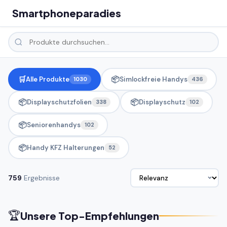
Smartphoneparadies
🛒
📦
Alle Produkte
Simlockfreie Handys
1030
436
📦
📦
Displayschutzfolien
Displayschutz
338
102
📦
Seniorenhandys
102
📦
Handy KFZ Halterungen
52
759
Ergebnisse
🏆
Unsere Top-Empfehlungen