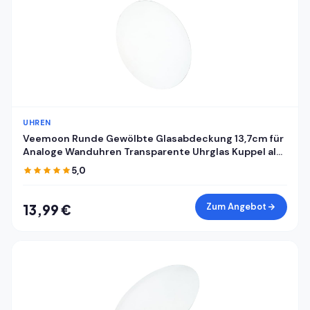
UHREN
Veemoon Runde Gewölbte Glasabdeckung 13,7cm für
Analoge Wanduhren Transparente Uhrglas Kuppel als
Ersatz Staubdichte Klare Uhrenglasabdeckung für
5,0
Selbstgemacht Uhrreparatur
Zum Angebot
13,99 €