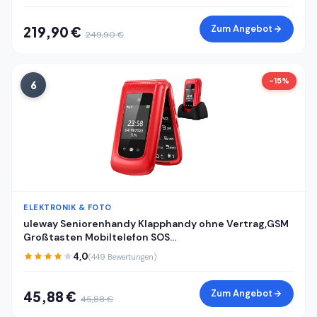
Zum Angebot
219,90 €
249,90 €
-15%
6
ELEKTRONIK & FOTO
uleway Seniorenhandy Klapphandy ohne Vertrag,GSM
Großtasten Mobiltelefon SOS
Notruffunktion,Taschenlampe,FM Radio,2.4 Zoll Dual
4,0
(449 Bewertungen)
Display Handy für Senioren (Blau)(mit Ladestation)
Zum Angebot
45,88 €
45,88 €