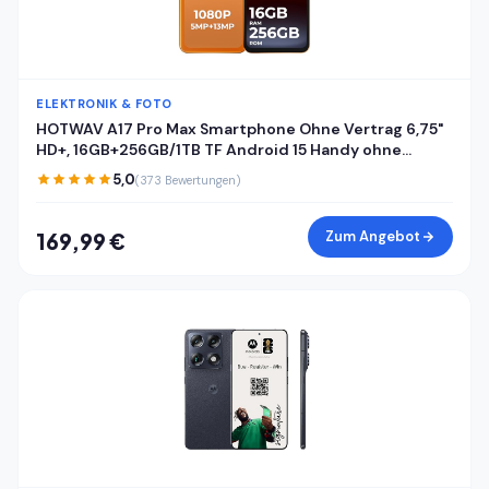
ELEKTRONIK & FOTO
HOTWAV A17 Pro Max Smartphone Ohne Vertrag 6,75"
HD+, 16GB+256GB/1TB TF Android 15 Handy ohne
vertrag, 5160mAh Akku Quick-Charge, Dual SIM 4G
5,0
(373 Bewertungen)
Handys,Fingerabdruck/Face ID/Gemini AI/GPS/OTG
Zum Angebot
169,99 €