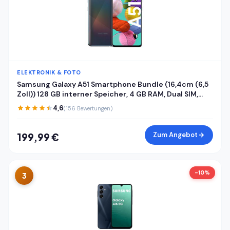
ELEKTRONIK & FOTO
Samsung Galaxy A51 Smartphone Bundle (16,4cm (6,5
Zoll)) 128 GB interner Speicher, 4 GB RAM, Dual SIM,
Android inkl. 24 Monate Herstellergarantie [Exklusiv
4,6
(156 Bewertungen)
bei Amazon] Deutsche Version
Zum Angebot
199,99 €
-10%
3