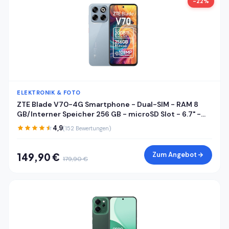
-22%
ELEKTRONIK & FOTO
ZTE Blade V70-4G Smartphone - Dual-SIM - RAM 8
GB/Interner Speicher 256 GB - microSD Slot - 6.7" -
1600 x 720 Pixel (120 Hz) - Triple-Kamera 108 MP, 2 MP
4,9
(152 Bewertungen)
- Front Camera 16 MP - Sternenstaubgrau
Zum Angebot
149,90 €
179,90 €