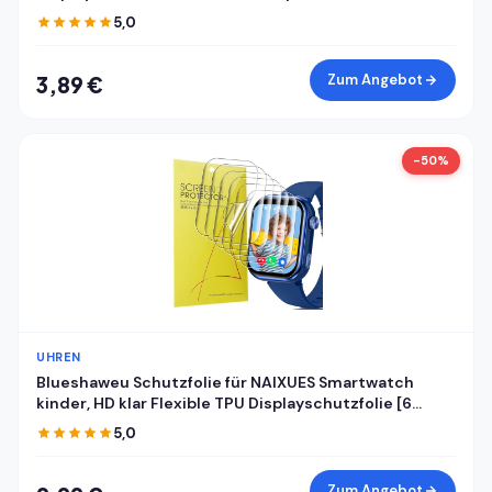
5,0
Zum Angebot
3,89 €
-50%
UHREN
Blueshaweu Schutzfolie für NAIXUES Smartwatch
kinder, HD klar Flexible TPU Displayschutzfolie [6
Stück] Kompatibel für NAIXUES 4G kinder GPS
5,0
Smartwatch (Transparenz)
Zum Angebot