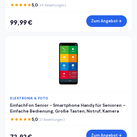
RAM 128GB ROM, Android 15 günstiges Smartphone,
5,0
(39 Bewertungen)
Dual SIM Handy + TF, Face ID/Fingerabdruck, Cyberblau
Zum Angebot
99,99 €
ELEKTRONIK & FOTO
EinfachFon Senior - Smartphone Handy für Senioren –
Einfache Bedienung, Große Tasten, Notruf, Kamera
5,0
(21 Bewertungen)
Zum Angebot
72,92 €