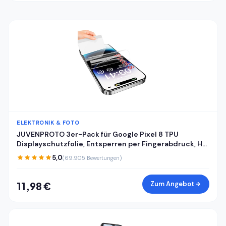
ELEKTRONIK & FOTO
JUVENPROTO 3er-Pack für Google Pixel 8 TPU
Displayschutzfolie, Entsperren per Fingerabdruck, HD,
kratzfest, blasenfrei, ultradünn, einfache Installation
5,0
(69.905 Bewertungen)
für Pixel 8
Zum Angebot
11,98 €