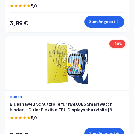
5,0
Zum Angebot
3,89 €
-50%
UHREN
Blueshaweu Schutzfolie für NAIXUES Smartwatch
kinder, HD klar Flexible TPU Displayschutzfolie [6
Stück] Kompatibel für NAIXUES 4G kinder GPS
5,0
Smartwatch (Transparenz)
Zum Angebot