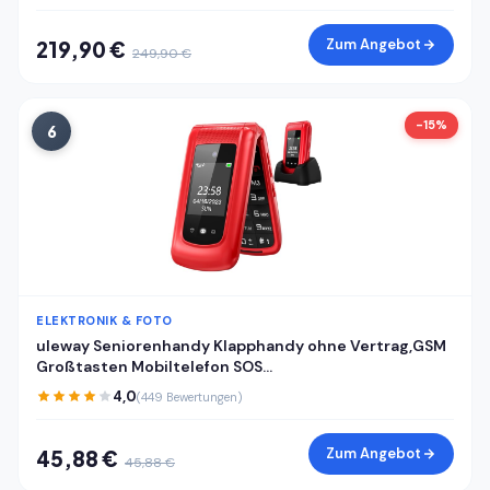
Zum Angebot
219,90 €
249,90 €
-15%
6
ELEKTRONIK & FOTO
uleway Seniorenhandy Klapphandy ohne Vertrag,GSM
Großtasten Mobiltelefon SOS
Notruffunktion,Taschenlampe,FM Radio,2.4 Zoll Dual
4,0
(449 Bewertungen)
Display Handy für Senioren (Blau)(mit Ladestation)
Zum Angebot
45,88 €
45,88 €