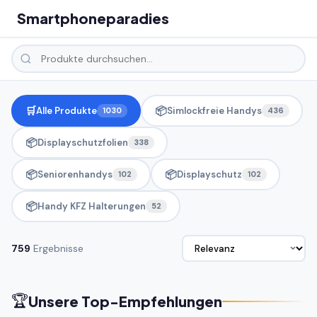
Smartphoneparadies
🛒
📦
Alle Produkte
Simlockfreie Handys
1030
436
📦
Displayschutzfolien
338
📦
📦
Seniorenhandys
Displayschutz
102
102
📦
Handy KFZ Halterungen
52
759
Ergebnisse
🏆
Unsere Top-Empfehlungen