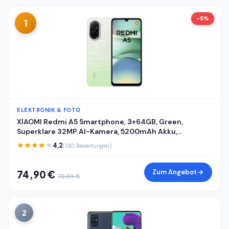
-5%
1
ELEKTRONIK & FOTO
XIAOMI Redmi A5 Smartphone, 3+64GB, Green,
Superklare 32MP AI-Kamera, 5200mAh Akku,
Leistungsstarker Octa-Core-Prozessor, Immersives
4,2
(130 Bewertungen)
6,88" 120Hz Display
Zum Angebot
74,90 €
72,99 €
2