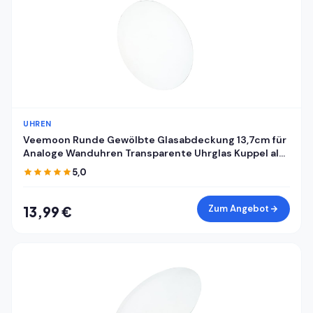
UHREN
Veemoon Runde Gewölbte Glasabdeckung 13,7cm für
Analoge Wanduhren Transparente Uhrglas Kuppel als
Ersatz Staubdichte Klare Uhrenglasabdeckung für
5,0
Selbstgemacht Uhrreparatur
Zum Angebot
13,99 €