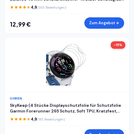
für Panzerglas Amazfit Balance 46 mm
4,9
(365 Bewertungen)
Panzerfolie,Fingerabdruck-ID Kompatibel
Displayschutzfolie
Zum Angebot
12,99 €
-15%
UHREN
SkyKeep (4 Stücke Displayschutzfolie für Schutzfolie
Garmin Forerunner 265 Schutz, Soft TPU, Kratzfest,
HD, Anti-Bläschen, Ultra-klar, für Displayschutz
4,9
(185 Bewertungen)
Garmin Forerunner 265 Folie Screen Protector