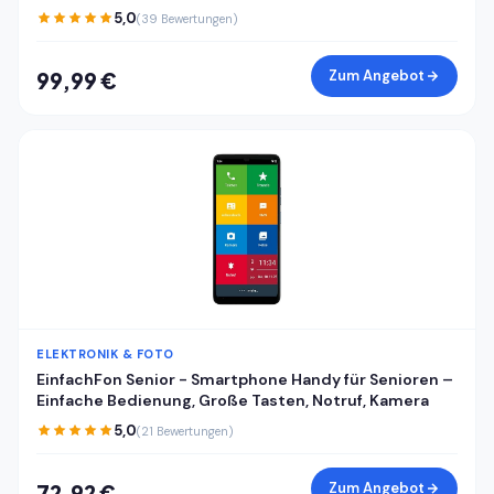
RAM 128GB ROM, Android 15 günstiges Smartphone,
5,0
(39 Bewertungen)
Dual SIM Handy + TF, Face ID/Fingerabdruck, Cyberblau
Zum Angebot
99,99 €
ELEKTRONIK & FOTO
EinfachFon Senior - Smartphone Handy für Senioren –
Einfache Bedienung, Große Tasten, Notruf, Kamera
5,0
(21 Bewertungen)
Zum Angebot
72,92 €