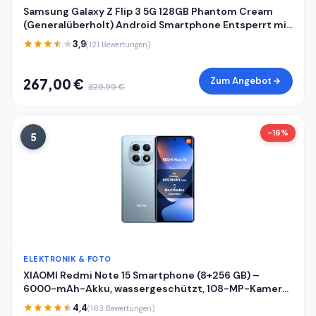
Samsung Galaxy Z Flip 3 5G 128GB Phantom Cream
(Generalüberholt) Android Smartphone Entsperrt mit
Garantie
3,9
(121 Bewertungen)
Zum Angebot
267,00 €
329,99 €
-16%
5
ELEKTRONIK & FOTO
XIAOMI Redmi Note 15 Smartphone (8+256 GB) –
6000-mAh-Akku, wassergeschützt, 108-MP-Kamera,
6,77" FHD+ Display, Gletscherblau, 2 Jahre Garantie
4,4
(163 Bewertungen)