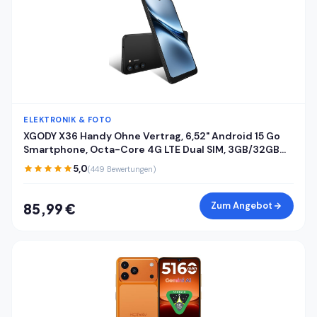
ELEKTRONIK & FOTO
XGODY X36 Handy Ohne Vertrag, 6,52" Android 15 Go
Smartphone, Octa-Core 4G LTE Dual SIM, 3GB/32GB
(256GB Erweiterbar), 4200mAh, 13MP+5MP Kamera,
5,0
(449 Bewertungen)
Gesichtserkennung, USB-C, GPS, Schwarz
Zum Angebot
85,99 €