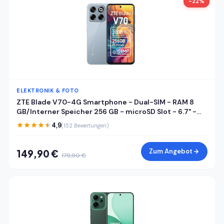
-22%
ELEKTRONIK & FOTO
ZTE Blade V70-4G Smartphone - Dual-SIM - RAM 8
GB/Interner Speicher 256 GB - microSD Slot - 6.7" -
1600 x 720 Pixel (120 Hz) - Triple-Kamera 108 MP, 2 MP
4,9
(152 Bewertungen)
- Front Camera 16 MP - Sternenstaubgrau
Zum Angebot
149,90 €
179,90 €