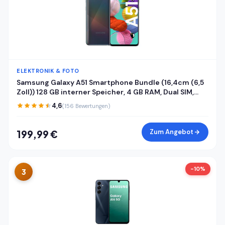
ELEKTRONIK & FOTO
Samsung Galaxy A51 Smartphone Bundle (16,4cm (6,5
Zoll)) 128 GB interner Speicher, 4 GB RAM, Dual SIM,
Android inkl. 24 Monate Herstellergarantie [Exklusiv
4,6
(156 Bewertungen)
bei Amazon] Deutsche Version
Zum Angebot
199,99 €
-10%
3