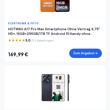
ELEKTRONIK & FOTO
HOTWAV A17 Pro Max Smartphone Ohne Vertrag 6,75"
HD+, 16GB+256GB/1TB TF Android 15 Handy ohne
vertrag, 5160mAh Akku Quick-Charge, Dual SIM 4G
5,0
(373 Bewertungen)
Handys,Fingerabdruck/Face ID/Gemini AI/GPS/OTG
Zum Angebot
169,99 €