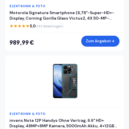
ELEKTRONIK & FOTO
Motorola Signature Smartphone (6,78"-Super-HD+-
Display, Corning Gorilla Glass Victus2, 4X 50-MP-
Kameras, 16/512GB, 5100mAh, 90W-TurboPower + 50W
5,0
(193 Bewertungen)
kabelloses Aufladen) Pantone Carbon, inkl. Cover
Zum Angebot
989,99 €
ELEKTRONIK & FOTO
invens Note 12P Handys Ohne Vertrag, 6.6" HD+
Display, 48MP+8MP Kamera, 5000mAh Akku, 4+12GB