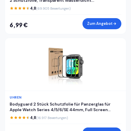
2 Schutzfolie, Transparent Wasserdicht
Displayschutzfolie für Huawei Watch Fit 2, Stoßfeste
4,8
(69.905 Bewertungen)
Sensitive Touch Antifouling Schutzglas Folie
Zum Angebot
6,99 €
UHREN
Bodyguard 2 Stück Schutzfolie für Panzerglas für
Apple Watch Series 4/5/6/SE 44mm, Full Screen
Kratzfest Bruchsicher Apple Watch 44mm
4,8
(16.917 Bewertungen)
Displayschutzfolie, Vollflächiger Schutz iWatch
44mm Schutzglas