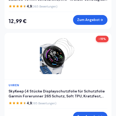
für Panzerglas Amazfit Balance 46 mm
4,9
(365 Bewertungen)
Panzerfolie,Fingerabdruck-ID Kompatibel
Displayschutzfolie
Zum Angebot
12,99 €
-15%
UHREN
SkyKeep (4 Stücke Displayschutzfolie für Schutzfolie
Garmin Forerunner 265 Schutz, Soft TPU, Kratzfest,
HD, Anti-Bläschen, Ultra-klar, für Displayschutz
4,9
(185 Bewertungen)
Garmin Forerunner 265 Folie Screen Protector