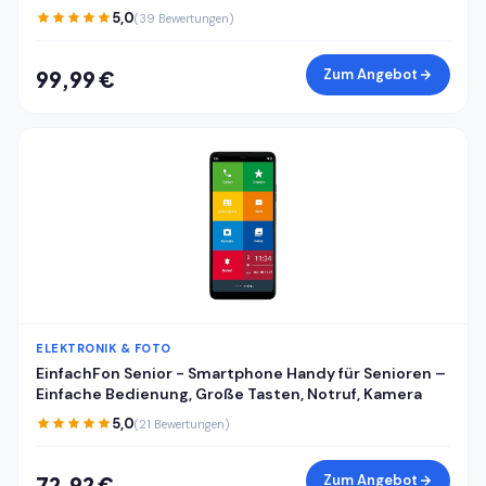
RAM 128GB ROM, Android 15 günstiges Smartphone,
5,0
(39 Bewertungen)
Dual SIM Handy + TF, Face ID/Fingerabdruck, Cyberblau
Zum Angebot
99,99 €
ELEKTRONIK & FOTO
EinfachFon Senior - Smartphone Handy für Senioren –
Einfache Bedienung, Große Tasten, Notruf, Kamera
5,0
(21 Bewertungen)
Zum Angebot
72,92 €