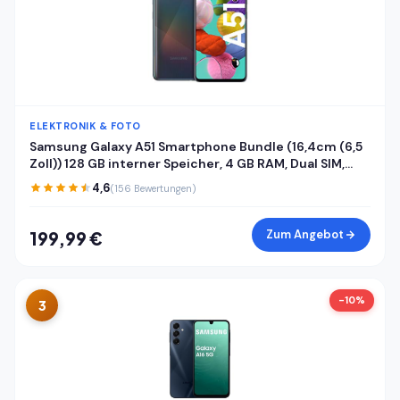
ELEKTRONIK & FOTO
Samsung Galaxy A51 Smartphone Bundle (16,4cm (6,5
Zoll)) 128 GB interner Speicher, 4 GB RAM, Dual SIM,
Android inkl. 24 Monate Herstellergarantie [Exklusiv
4,6
(156 Bewertungen)
bei Amazon] Deutsche Version
Zum Angebot
199,99 €
-10%
3