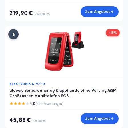
Zum Angebot
219,90 €
249,90 €
-15%
6
ELEKTRONIK & FOTO
uleway Seniorenhandy Klapphandy ohne Vertrag,GSM
Großtasten Mobiltelefon SOS
Notruffunktion,Taschenlampe,FM Radio,2.4 Zoll Dual
4,0
(449 Bewertungen)
Display Handy für Senioren (Blau)(mit Ladestation)
Zum Angebot
45,88 €
45,88 €