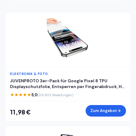
ELEKTRONIK & FOTO
JUVENPROTO 3er-Pack für Google Pixel 8 TPU
Displayschutzfolie, Entsperren per Fingerabdruck, HD,
kratzfest, blasenfrei, ultradünn, einfache Installation
5,0
(69.905 Bewertungen)
für Pixel 8
Zum Angebot
11,98 €