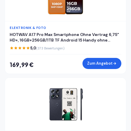
ELEKTRONIK & FOTO
HOTWAV A17 Pro Max Smartphone Ohne Vertrag 6,75"
HD+, 16GB+256GB/1TB TF Android 15 Handy ohne
vertrag, 5160mAh Akku Quick-Charge, Dual SIM 4G
5,0
(373 Bewertungen)
Handys,Fingerabdruck/Face ID/Gemini AI/GPS/OTG
Zum Angebot
169,99 €