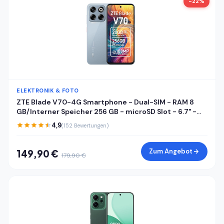
-22%
ELEKTRONIK & FOTO
ZTE Blade V70-4G Smartphone - Dual-SIM - RAM 8
GB/Interner Speicher 256 GB - microSD Slot - 6.7" -
1600 x 720 Pixel (120 Hz) - Triple-Kamera 108 MP, 2 MP
4,9
(152 Bewertungen)
- Front Camera 16 MP - Sternenstaubgrau
Zum Angebot
149,90 €
179,90 €