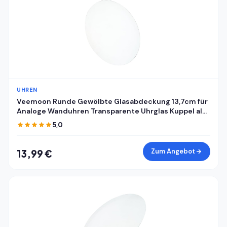
UHREN
Veemoon Runde Gewölbte Glasabdeckung 13,7cm für
Analoge Wanduhren Transparente Uhrglas Kuppel als
Ersatz Staubdichte Klare Uhrenglasabdeckung für
5,0
Selbstgemacht Uhrreparatur
Zum Angebot
13,99 €