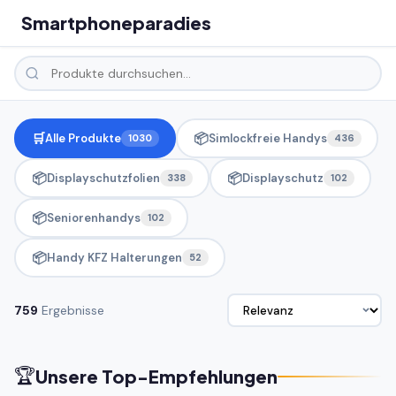
Smartphoneparadies
🛒
📦
Alle Produkte
Simlockfreie Handys
1030
436
📦
📦
Displayschutzfolien
Displayschutz
338
102
📦
Seniorenhandys
102
📦
Handy KFZ Halterungen
52
759
Ergebnisse
🏆
Unsere Top-Empfehlungen