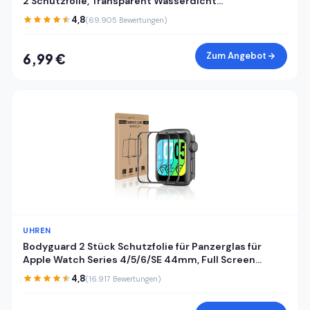
2 Schutzfolie, Transparent Wasserdicht
Displayschutzfolie für Huawei Watch Fit 2, Stoßfeste
4,8
(69.905 Bewertungen)
Sensitive Touch Antifouling Schutzglas Folie
Zum Angebot
6,99 €
UHREN
Bodyguard 2 Stück Schutzfolie für Panzerglas für
Apple Watch Series 4/5/6/SE 44mm, Full Screen
Kratzfest Bruchsicher Apple Watch 44mm
4,8
(16.917 Bewertungen)
Displayschutzfolie, Vollflächiger Schutz iWatch
44mm Schutzglas