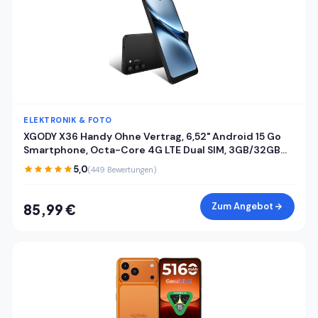
ELEKTRONIK & FOTO
XGODY X36 Handy Ohne Vertrag, 6,52" Android 15 Go
Smartphone, Octa-Core 4G LTE Dual SIM, 3GB/32GB
(256GB Erweiterbar), 4200mAh, 13MP+5MP Kamera,
5,0
(449 Bewertungen)
Gesichtserkennung, USB-C, GPS, Schwarz
Zum Angebot
85,99 €