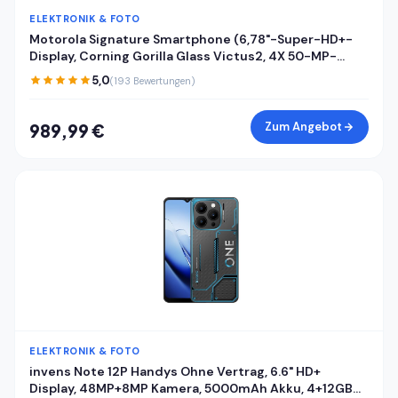
ELEKTRONIK & FOTO
Motorola Signature Smartphone (6,78"-Super-HD+-
Display, Corning Gorilla Glass Victus2, 4X 50-MP-
Kameras, 16/512GB, 5100mAh, 90W-TurboPower + 50W
5,0
(193 Bewertungen)
kabelloses Aufladen) Pantone Carbon, inkl. Cover
Zum Angebot
989,99 €
ELEKTRONIK & FOTO
invens Note 12P Handys Ohne Vertrag, 6.6" HD+
Display, 48MP+8MP Kamera, 5000mAh Akku, 4+12GB