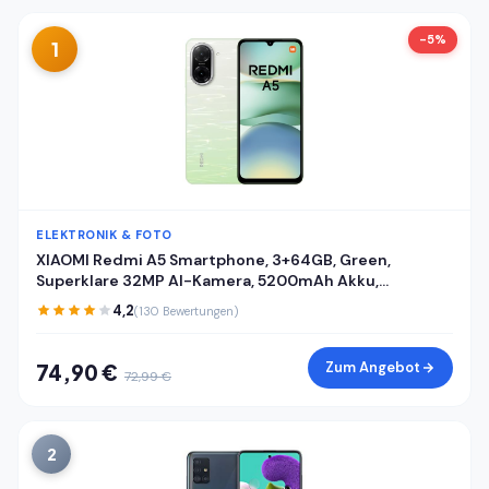
-5%
1
ELEKTRONIK & FOTO
XIAOMI Redmi A5 Smartphone, 3+64GB, Green,
Superklare 32MP AI-Kamera, 5200mAh Akku,
Leistungsstarker Octa-Core-Prozessor, Immersives
4,2
(130 Bewertungen)
6,88" 120Hz Display
Zum Angebot
74,90 €
72,99 €
2