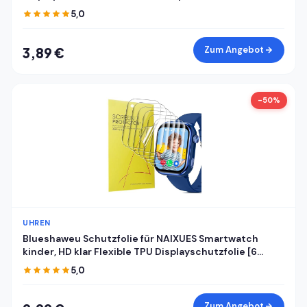
5,0
Zum Angebot
3,89 €
-50%
UHREN
Blueshaweu Schutzfolie für NAIXUES Smartwatch
kinder, HD klar Flexible TPU Displayschutzfolie [6
Stück] Kompatibel für NAIXUES 4G kinder GPS
5,0
Smartwatch (Transparenz)
Zum Angebot