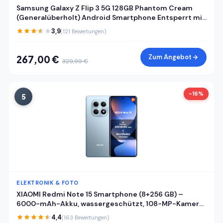
Samsung Galaxy Z Flip 3 5G 128GB Phantom Cream
(Generalüberholt) Android Smartphone Entsperrt mit
Garantie
3,9
(121 Bewertungen)
Zum Angebot
267,00 €
329,99 €
-16%
5
ELEKTRONIK & FOTO
XIAOMI Redmi Note 15 Smartphone (8+256 GB) –
6000-mAh-Akku, wassergeschützt, 108-MP-Kamera,
6,77" FHD+ Display, Gletscherblau, 2 Jahre Garantie
4,4
(163 Bewertungen)