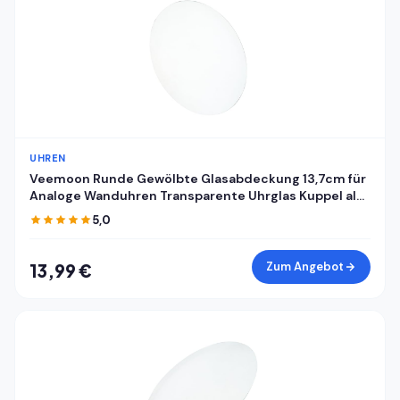
UHREN
Veemoon Runde Gewölbte Glasabdeckung 13,7cm für
Analoge Wanduhren Transparente Uhrglas Kuppel als
Ersatz Staubdichte Klare Uhrenglasabdeckung für
5,0
Selbstgemacht Uhrreparatur
Zum Angebot
13,99 €