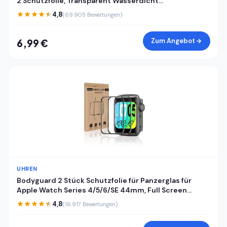
2 Schutzfolie, Transparent Wasserdicht
Displayschutzfolie für Huawei Watch Fit 2, Stoßfeste
4,8
(69.905 Bewertungen)
Sensitive Touch Antifouling Schutzglas Folie
Zum Angebot
6,99 €
UHREN
Bodyguard 2 Stück Schutzfolie für Panzerglas für
Apple Watch Series 4/5/6/SE 44mm, Full Screen
Kratzfest Bruchsicher Apple Watch 44mm
4,8
(16.917 Bewertungen)
Displayschutzfolie, Vollflächiger Schutz iWatch
44mm Schutzglas