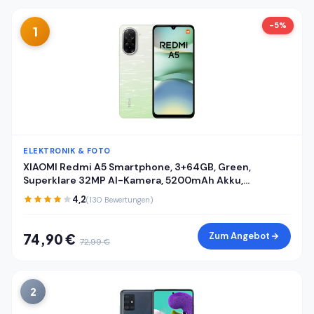
-5%
1
ELEKTRONIK & FOTO
XIAOMI Redmi A5 Smartphone, 3+64GB, Green,
Superklare 32MP AI-Kamera, 5200mAh Akku,
Leistungsstarker Octa-Core-Prozessor, Immersives
4,2
(130 Bewertungen)
6,88" 120Hz Display
Zum Angebot
74,90 €
72,99 €
2