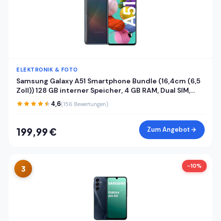
ELEKTRONIK & FOTO
Samsung Galaxy A51 Smartphone Bundle (16,4cm (6,5
Zoll)) 128 GB interner Speicher, 4 GB RAM, Dual SIM,
Android inkl. 24 Monate Herstellergarantie [Exklusiv
4,6
(156 Bewertungen)
bei Amazon] Deutsche Version
Zum Angebot
199,99 €
-10%
3