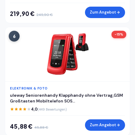
Zum Angebot
219,90 €
249,90 €
-15%
6
ELEKTRONIK & FOTO
uleway Seniorenhandy Klapphandy ohne Vertrag,GSM
Großtasten Mobiltelefon SOS
Notruffunktion,Taschenlampe,FM Radio,2.4 Zoll Dual
4,0
(449 Bewertungen)
Display Handy für Senioren (Blau)(mit Ladestation)
Zum Angebot
45,88 €
45,88 €