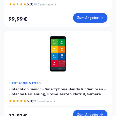
RAM 128GB ROM, Android 15 günstiges Smartphone,
5,0
(39 Bewertungen)
Dual SIM Handy + TF, Face ID/Fingerabdruck, Cyberblau
Zum Angebot
99,99 €
ELEKTRONIK & FOTO
EinfachFon Senior - Smartphone Handy für Senioren –
Einfache Bedienung, Große Tasten, Notruf, Kamera
5,0
(21 Bewertungen)
Zum Angebot
72,92 €