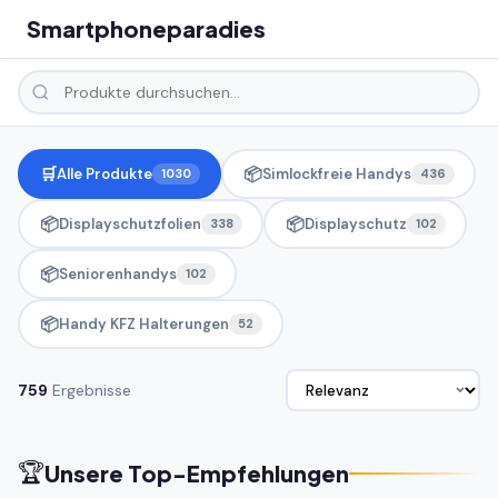
Smartphoneparadies
🛒
📦
Alle Produkte
Simlockfreie Handys
1030
436
📦
📦
Displayschutzfolien
Displayschutz
338
102
📦
Seniorenhandys
102
📦
Handy KFZ Halterungen
52
759
Ergebnisse
🏆
Unsere Top-Empfehlungen