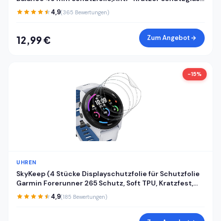
für Panzerglas Amazfit Balance 46 mm
4,9
(365 Bewertungen)
Panzerfolie,Fingerabdruck-ID Kompatibel
Displayschutzfolie
Zum Angebot
12,99 €
-15%
UHREN
SkyKeep (4 Stücke Displayschutzfolie für Schutzfolie
Garmin Forerunner 265 Schutz, Soft TPU, Kratzfest,
HD, Anti-Bläschen, Ultra-klar, für Displayschutz
4,9
(185 Bewertungen)
Garmin Forerunner 265 Folie Screen Protector