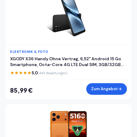
ELEKTRONIK & FOTO
XGODY X36 Handy Ohne Vertrag, 6,52" Android 15 Go
Smartphone, Octa-Core 4G LTE Dual SIM, 3GB/32GB
(256GB Erweiterbar), 4200mAh, 13MP+5MP Kamera,
5,0
(449 Bewertungen)
Gesichtserkennung, USB-C, GPS, Schwarz
Zum Angebot
85,99 €