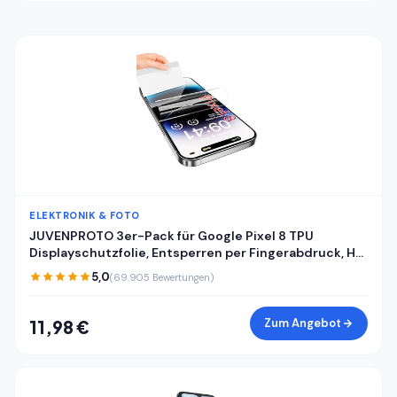
ELEKTRONIK & FOTO
JUVENPROTO 3er-Pack für Google Pixel 8 TPU
Displayschutzfolie, Entsperren per Fingerabdruck, HD,
kratzfest, blasenfrei, ultradünn, einfache Installation
5,0
(69.905 Bewertungen)
für Pixel 8
Zum Angebot
11,98 €