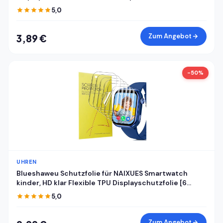
5,0
Zum Angebot
3,89 €
-50%
UHREN
Blueshaweu Schutzfolie für NAIXUES Smartwatch
kinder, HD klar Flexible TPU Displayschutzfolie [6
Stück] Kompatibel für NAIXUES 4G kinder GPS
5,0
Smartwatch (Transparenz)
Zum Angebot