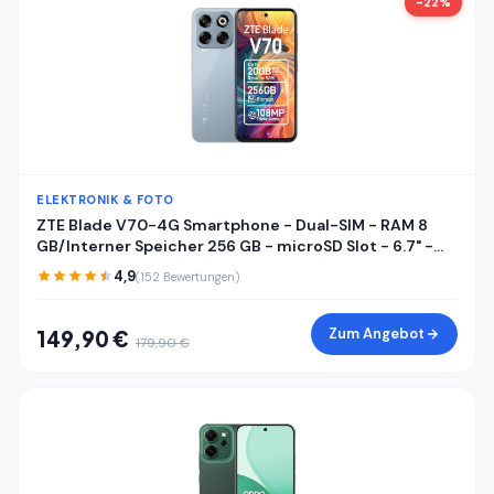
-22%
ELEKTRONIK & FOTO
ZTE Blade V70-4G Smartphone - Dual-SIM - RAM 8
GB/Interner Speicher 256 GB - microSD Slot - 6.7" -
1600 x 720 Pixel (120 Hz) - Triple-Kamera 108 MP, 2 MP
4,9
(152 Bewertungen)
- Front Camera 16 MP - Sternenstaubgrau
Zum Angebot
149,90 €
179,90 €