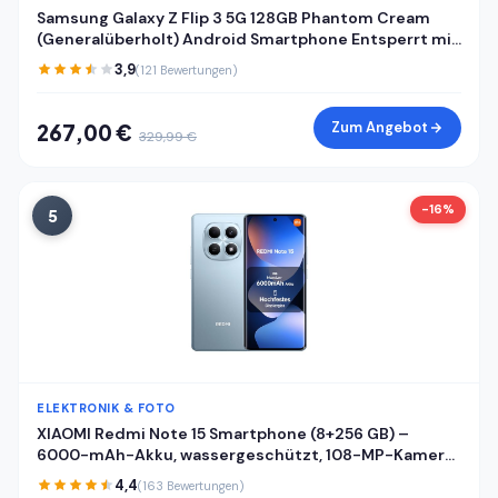
Samsung Galaxy Z Flip 3 5G 128GB Phantom Cream
(Generalüberholt) Android Smartphone Entsperrt mit
Garantie
3,9
(121 Bewertungen)
Zum Angebot
267,00 €
329,99 €
-16%
5
ELEKTRONIK & FOTO
XIAOMI Redmi Note 15 Smartphone (8+256 GB) –
6000-mAh-Akku, wassergeschützt, 108-MP-Kamera,
6,77" FHD+ Display, Gletscherblau, 2 Jahre Garantie
4,4
(163 Bewertungen)