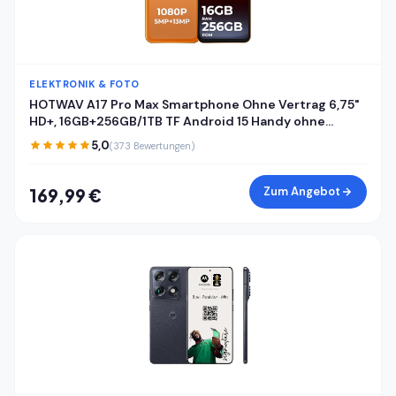
ELEKTRONIK & FOTO
HOTWAV A17 Pro Max Smartphone Ohne Vertrag 6,75"
HD+, 16GB+256GB/1TB TF Android 15 Handy ohne
vertrag, 5160mAh Akku Quick-Charge, Dual SIM 4G
5,0
(373 Bewertungen)
Handys,Fingerabdruck/Face ID/Gemini AI/GPS/OTG
Zum Angebot
169,99 €