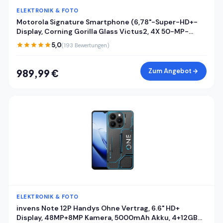
ELEKTRONIK & FOTO
Motorola Signature Smartphone (6,78"-Super-HD+-
Display, Corning Gorilla Glass Victus2, 4X 50-MP-
Kameras, 16/512GB, 5100mAh, 90W-TurboPower + 50W
5,0
(193 Bewertungen)
kabelloses Aufladen) Pantone Carbon, inkl. Cover
Zum Angebot
989,99 €
ELEKTRONIK & FOTO
invens Note 12P Handys Ohne Vertrag, 6.6" HD+
Display, 48MP+8MP Kamera, 5000mAh Akku, 4+12GB