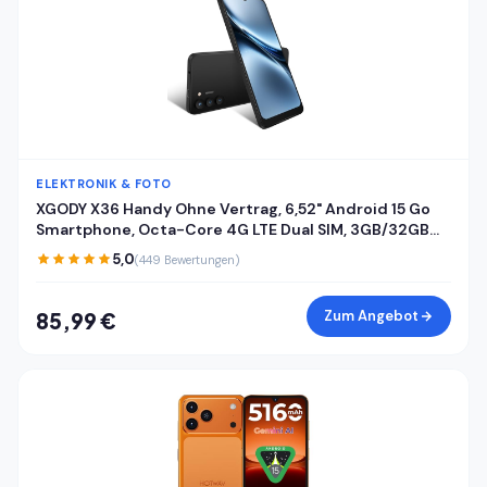
ELEKTRONIK & FOTO
XGODY X36 Handy Ohne Vertrag, 6,52" Android 15 Go
Smartphone, Octa-Core 4G LTE Dual SIM, 3GB/32GB
(256GB Erweiterbar), 4200mAh, 13MP+5MP Kamera,
5,0
(449 Bewertungen)
Gesichtserkennung, USB-C, GPS, Schwarz
Zum Angebot
85,99 €