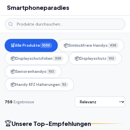
Smartphoneparadies
🛒
📦
Alle Produkte
Simlockfreie Handys
1030
436
📦
📦
Displayschutzfolien
Displayschutz
338
102
📦
Seniorenhandys
102
📦
Handy KFZ Halterungen
52
759
Ergebnisse
🏆
Unsere Top-Empfehlungen