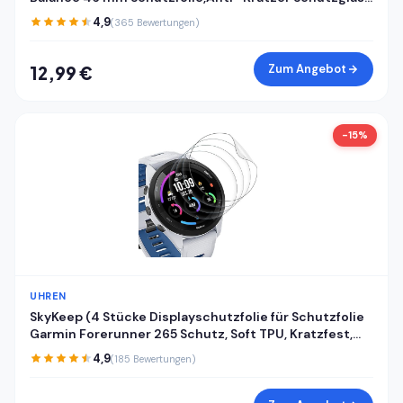
für Panzerglas Amazfit Balance 46 mm
4,9
(365 Bewertungen)
Panzerfolie,Fingerabdruck-ID Kompatibel
Displayschutzfolie
Zum Angebot
12,99 €
-15%
UHREN
SkyKeep (4 Stücke Displayschutzfolie für Schutzfolie
Garmin Forerunner 265 Schutz, Soft TPU, Kratzfest,
HD, Anti-Bläschen, Ultra-klar, für Displayschutz
4,9
(185 Bewertungen)
Garmin Forerunner 265 Folie Screen Protector