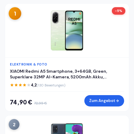
-5%
1
ELEKTRONIK & FOTO
XIAOMI Redmi A5 Smartphone, 3+64GB, Green,
Superklare 32MP AI-Kamera, 5200mAh Akku,
Leistungsstarker Octa-Core-Prozessor, Immersives
4,2
(130 Bewertungen)
6,88" 120Hz Display
Zum Angebot
74,90 €
72,99 €
2