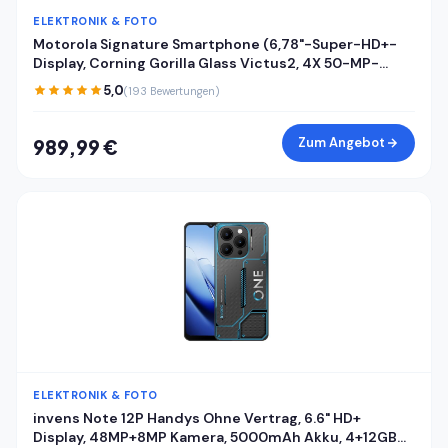
ELEKTRONIK & FOTO
Motorola Signature Smartphone (6,78"-Super-HD+-
Display, Corning Gorilla Glass Victus2, 4X 50-MP-
Kameras, 16/512GB, 5100mAh, 90W-TurboPower + 50W
5,0
(193 Bewertungen)
kabelloses Aufladen) Pantone Carbon, inkl. Cover
Zum Angebot
989,99 €
ELEKTRONIK & FOTO
invens Note 12P Handys Ohne Vertrag, 6.6" HD+
Display, 48MP+8MP Kamera, 5000mAh Akku, 4+12GB