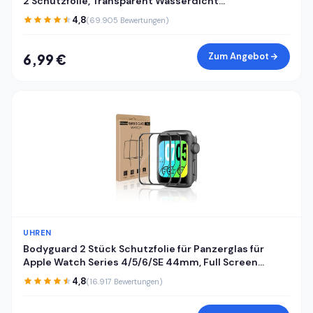
2 Schutzfolie, Transparent Wasserdicht
Displayschutzfolie für Huawei Watch Fit 2, Stoßfeste
4,8
(69.905 Bewertungen)
Sensitive Touch Antifouling Schutzglas Folie
Zum Angebot
6,99 €
UHREN
Bodyguard 2 Stück Schutzfolie für Panzerglas für
Apple Watch Series 4/5/6/SE 44mm, Full Screen
Kratzfest Bruchsicher Apple Watch 44mm
4,8
(16.917 Bewertungen)
Displayschutzfolie, Vollflächiger Schutz iWatch
44mm Schutzglas