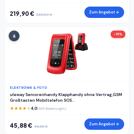
Zum Angebot
219,90 €
249,90 €
-15%
6
ELEKTRONIK & FOTO
uleway Seniorenhandy Klapphandy ohne Vertrag,GSM
Großtasten Mobiltelefon SOS
Notruffunktion,Taschenlampe,FM Radio,2.4 Zoll Dual
4,0
(449 Bewertungen)
Display Handy für Senioren (Blau)(mit Ladestation)
Zum Angebot
45,88 €
45,88 €