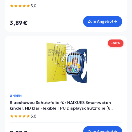
5,0
Zum Angebot
3,89 €
-50%
UHREN
Blueshaweu Schutzfolie für NAIXUES Smartwatch
kinder, HD klar Flexible TPU Displayschutzfolie [6
Stück] Kompatibel für NAIXUES 4G kinder GPS
5,0
Smartwatch (Transparenz)
Zum Angebot