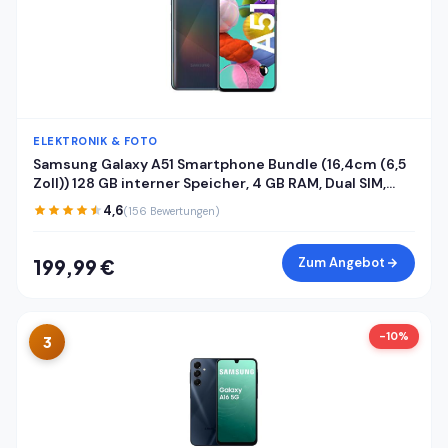
ELEKTRONIK & FOTO
Samsung Galaxy A51 Smartphone Bundle (16,4cm (6,5
Zoll)) 128 GB interner Speicher, 4 GB RAM, Dual SIM,
Android inkl. 24 Monate Herstellergarantie [Exklusiv
4,6
(156 Bewertungen)
bei Amazon] Deutsche Version
Zum Angebot
199,99 €
-10%
3