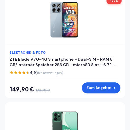
-22%
ELEKTRONIK & FOTO
ZTE Blade V70-4G Smartphone - Dual-SIM - RAM 8
GB/Interner Speicher 256 GB - microSD Slot - 6.7" -
1600 x 720 Pixel (120 Hz) - Triple-Kamera 108 MP, 2 MP
4,9
(152 Bewertungen)
- Front Camera 16 MP - Sternenstaubgrau
Zum Angebot
149,90 €
179,90 €