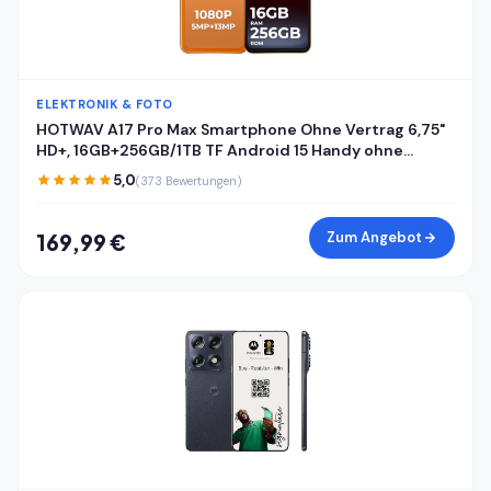
ELEKTRONIK & FOTO
HOTWAV A17 Pro Max Smartphone Ohne Vertrag 6,75"
HD+, 16GB+256GB/1TB TF Android 15 Handy ohne
vertrag, 5160mAh Akku Quick-Charge, Dual SIM 4G
5,0
(373 Bewertungen)
Handys,Fingerabdruck/Face ID/Gemini AI/GPS/OTG
Zum Angebot
169,99 €