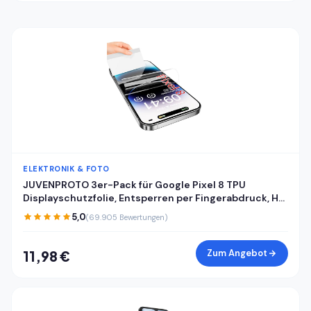
ELEKTRONIK & FOTO
JUVENPROTO 3er-Pack für Google Pixel 8 TPU
Displayschutzfolie, Entsperren per Fingerabdruck, HD,
kratzfest, blasenfrei, ultradünn, einfache Installation
5,0
(69.905 Bewertungen)
für Pixel 8
Zum Angebot
11,98 €