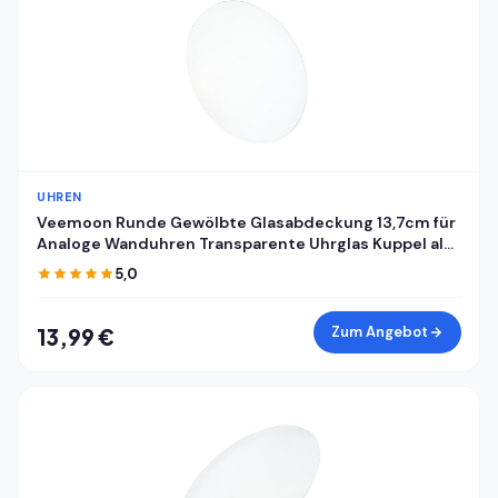
UHREN
Veemoon Runde Gewölbte Glasabdeckung 13,7cm für
Analoge Wanduhren Transparente Uhrglas Kuppel als
Ersatz Staubdichte Klare Uhrenglasabdeckung für
5,0
Selbstgemacht Uhrreparatur
Zum Angebot
13,99 €