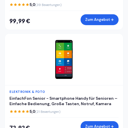
RAM 128GB ROM, Android 15 günstiges Smartphone,
5,0
(39 Bewertungen)
Dual SIM Handy + TF, Face ID/Fingerabdruck, Cyberblau
Zum Angebot
99,99 €
ELEKTRONIK & FOTO
EinfachFon Senior - Smartphone Handy für Senioren –
Einfache Bedienung, Große Tasten, Notruf, Kamera
5,0
(21 Bewertungen)
Zum Angebot
72,92 €