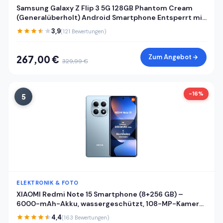
Samsung Galaxy Z Flip 3 5G 128GB Phantom Cream
(Generalüberholt) Android Smartphone Entsperrt mit
Garantie
3,9
(121 Bewertungen)
Zum Angebot
267,00 €
329,99 €
-16%
5
ELEKTRONIK & FOTO
XIAOMI Redmi Note 15 Smartphone (8+256 GB) –
6000-mAh-Akku, wassergeschützt, 108-MP-Kamera,
6,77" FHD+ Display, Gletscherblau, 2 Jahre Garantie
4,4
(163 Bewertungen)