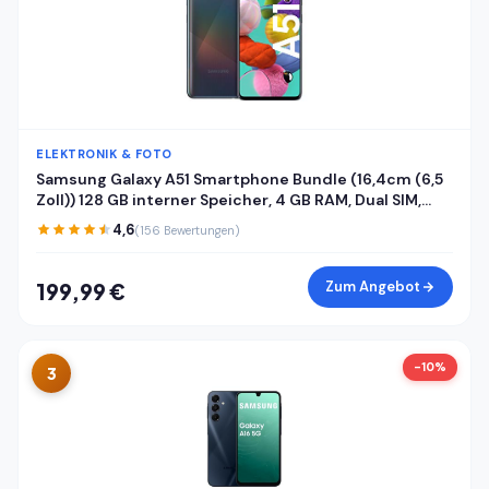
ELEKTRONIK & FOTO
Samsung Galaxy A51 Smartphone Bundle (16,4cm (6,5
Zoll)) 128 GB interner Speicher, 4 GB RAM, Dual SIM,
Android inkl. 24 Monate Herstellergarantie [Exklusiv
4,6
(156 Bewertungen)
bei Amazon] Deutsche Version
Zum Angebot
199,99 €
-10%
3