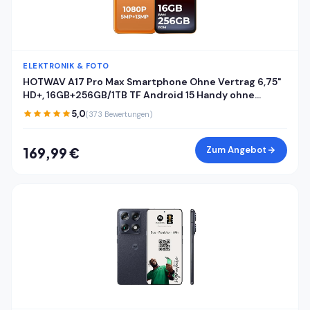
ELEKTRONIK & FOTO
HOTWAV A17 Pro Max Smartphone Ohne Vertrag 6,75"
HD+, 16GB+256GB/1TB TF Android 15 Handy ohne
vertrag, 5160mAh Akku Quick-Charge, Dual SIM 4G
5,0
(373 Bewertungen)
Handys,Fingerabdruck/Face ID/Gemini AI/GPS/OTG
Zum Angebot
169,99 €