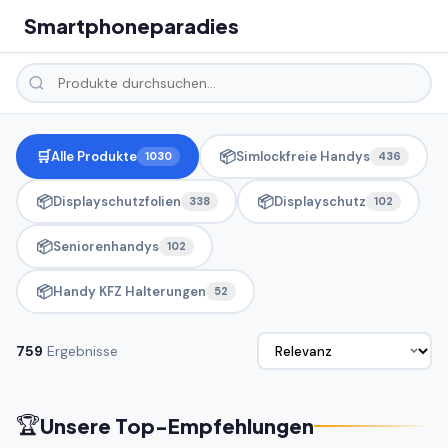
Smartphoneparadies
🛒
📦
Alle Produkte
Simlockfreie Handys
1030
436
📦
📦
Displayschutzfolien
Displayschutz
338
102
📦
Seniorenhandys
102
📦
Handy KFZ Halterungen
52
759
Ergebnisse
🏆
Unsere Top-Empfehlungen