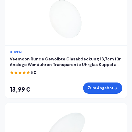
UHREN
Veemoon Runde Gewölbte Glasabdeckung 13,7cm für
Analoge Wanduhren Transparente Uhrglas Kuppel als
Ersatz Staubdichte Klare Uhrenglasabdeckung für
5,0
Selbstgemacht Uhrreparatur
Zum Angebot
13,99 €