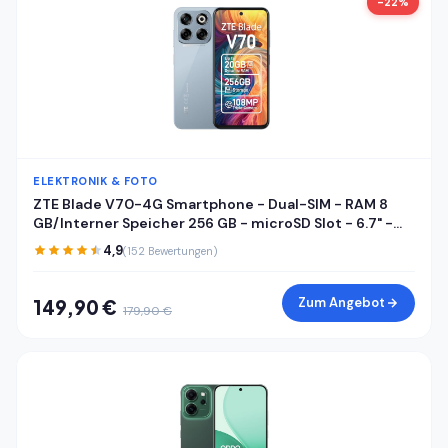
-22%
ELEKTRONIK & FOTO
ZTE Blade V70-4G Smartphone - Dual-SIM - RAM 8
GB/Interner Speicher 256 GB - microSD Slot - 6.7" -
1600 x 720 Pixel (120 Hz) - Triple-Kamera 108 MP, 2 MP
4,9
(152 Bewertungen)
- Front Camera 16 MP - Sternenstaubgrau
Zum Angebot
149,90 €
179,90 €