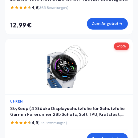
für Panzerglas Amazfit Balance 46 mm
4,9
(365 Bewertungen)
Panzerfolie,Fingerabdruck-ID Kompatibel
Displayschutzfolie
Zum Angebot
12,99 €
-15%
UHREN
SkyKeep (4 Stücke Displayschutzfolie für Schutzfolie
Garmin Forerunner 265 Schutz, Soft TPU, Kratzfest,
HD, Anti-Bläschen, Ultra-klar, für Displayschutz
4,9
(185 Bewertungen)
Garmin Forerunner 265 Folie Screen Protector