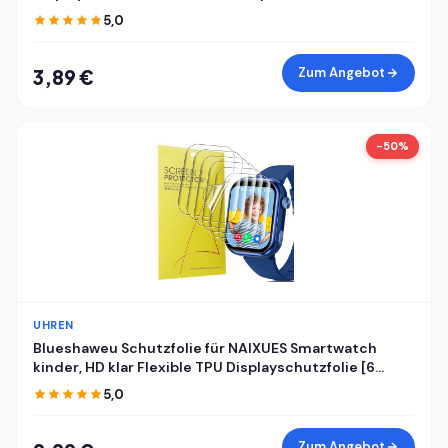
5,0
Zum Angebot
3,89 €
-50%
UHREN
Blueshaweu Schutzfolie für NAIXUES Smartwatch
kinder, HD klar Flexible TPU Displayschutzfolie [6
Stück] Kompatibel für NAIXUES 4G kinder GPS
5,0
Smartwatch (Transparenz)
Zum Angebot