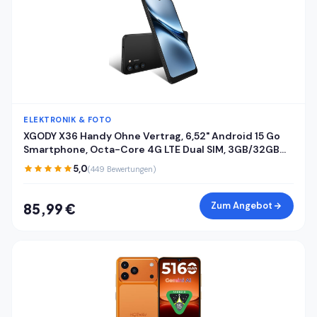
ELEKTRONIK & FOTO
XGODY X36 Handy Ohne Vertrag, 6,52" Android 15 Go
Smartphone, Octa-Core 4G LTE Dual SIM, 3GB/32GB
(256GB Erweiterbar), 4200mAh, 13MP+5MP Kamera,
5,0
(449 Bewertungen)
Gesichtserkennung, USB-C, GPS, Schwarz
Zum Angebot
85,99 €