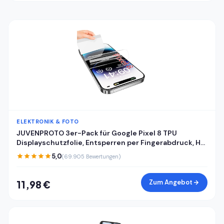
ELEKTRONIK & FOTO
JUVENPROTO 3er-Pack für Google Pixel 8 TPU
Displayschutzfolie, Entsperren per Fingerabdruck, HD,
kratzfest, blasenfrei, ultradünn, einfache Installation
5,0
(69.905 Bewertungen)
für Pixel 8
Zum Angebot
11,98 €