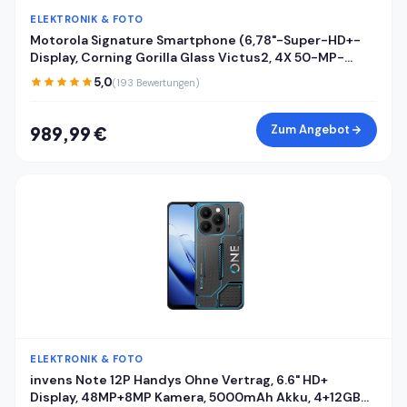
ELEKTRONIK & FOTO
Motorola Signature Smartphone (6,78"-Super-HD+-
Display, Corning Gorilla Glass Victus2, 4X 50-MP-
Kameras, 16/512GB, 5100mAh, 90W-TurboPower + 50W
5,0
(193 Bewertungen)
kabelloses Aufladen) Pantone Carbon, inkl. Cover
Zum Angebot
989,99 €
ELEKTRONIK & FOTO
invens Note 12P Handys Ohne Vertrag, 6.6" HD+
Display, 48MP+8MP Kamera, 5000mAh Akku, 4+12GB