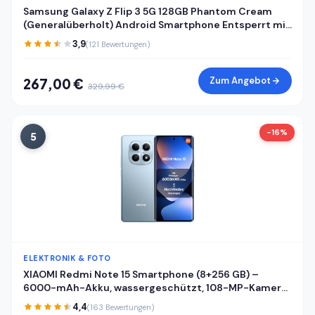
Samsung Galaxy Z Flip 3 5G 128GB Phantom Cream
(Generalüberholt) Android Smartphone Entsperrt mit
Garantie
3,9
(121 Bewertungen)
Zum Angebot
267,00 €
329,99 €
-16%
5
ELEKTRONIK & FOTO
XIAOMI Redmi Note 15 Smartphone (8+256 GB) –
6000-mAh-Akku, wassergeschützt, 108-MP-Kamera,
6,77" FHD+ Display, Gletscherblau, 2 Jahre Garantie
4,4
(163 Bewertungen)