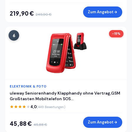
Zum Angebot
219,90 €
249,90 €
-15%
6
ELEKTRONIK & FOTO
uleway Seniorenhandy Klapphandy ohne Vertrag,GSM
Großtasten Mobiltelefon SOS
Notruffunktion,Taschenlampe,FM Radio,2.4 Zoll Dual
4,0
(449 Bewertungen)
Display Handy für Senioren (Blau)(mit Ladestation)
Zum Angebot
45,88 €
45,88 €