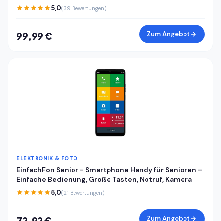
RAM 128GB ROM, Android 15 günstiges Smartphone,
5,0
(39 Bewertungen)
Dual SIM Handy + TF, Face ID/Fingerabdruck, Cyberblau
Zum Angebot
99,99 €
ELEKTRONIK & FOTO
EinfachFon Senior - Smartphone Handy für Senioren –
Einfache Bedienung, Große Tasten, Notruf, Kamera
5,0
(21 Bewertungen)
Zum Angebot
72,92 €