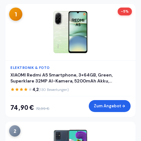
-5%
1
ELEKTRONIK & FOTO
XIAOMI Redmi A5 Smartphone, 3+64GB, Green,
Superklare 32MP AI-Kamera, 5200mAh Akku,
Leistungsstarker Octa-Core-Prozessor, Immersives
4,2
(130 Bewertungen)
6,88" 120Hz Display
Zum Angebot
74,90 €
72,99 €
2