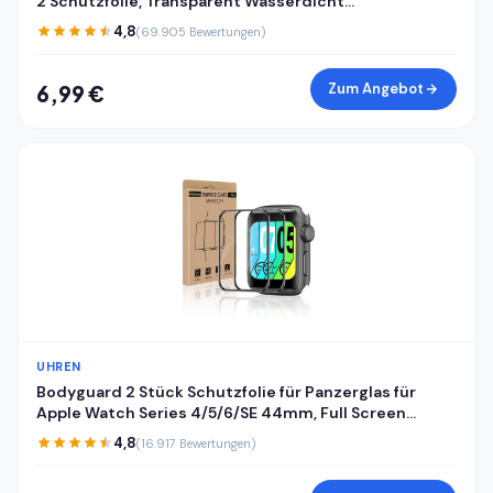
2 Schutzfolie, Transparent Wasserdicht
Displayschutzfolie für Huawei Watch Fit 2, Stoßfeste
4,8
(69.905 Bewertungen)
Sensitive Touch Antifouling Schutzglas Folie
Zum Angebot
6,99 €
UHREN
Bodyguard 2 Stück Schutzfolie für Panzerglas für
Apple Watch Series 4/5/6/SE 44mm, Full Screen
Kratzfest Bruchsicher Apple Watch 44mm
4,8
(16.917 Bewertungen)
Displayschutzfolie, Vollflächiger Schutz iWatch
44mm Schutzglas