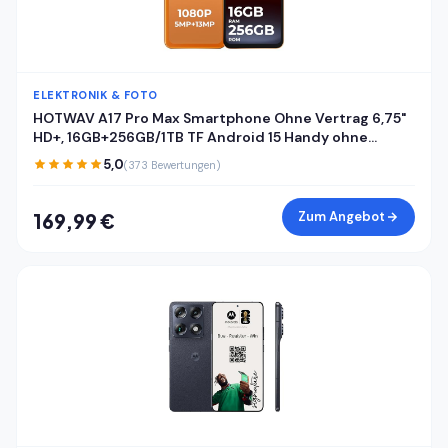
ELEKTRONIK & FOTO
HOTWAV A17 Pro Max Smartphone Ohne Vertrag 6,75"
HD+, 16GB+256GB/1TB TF Android 15 Handy ohne
vertrag, 5160mAh Akku Quick-Charge, Dual SIM 4G
5,0
(373 Bewertungen)
Handys,Fingerabdruck/Face ID/Gemini AI/GPS/OTG
Zum Angebot
169,99 €