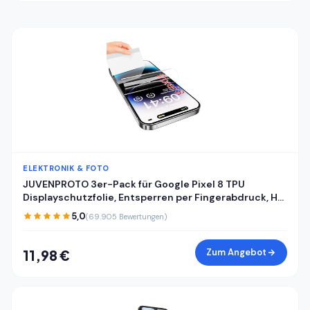
ELEKTRONIK & FOTO
JUVENPROTO 3er-Pack für Google Pixel 8 TPU
Displayschutzfolie, Entsperren per Fingerabdruck, HD,
kratzfest, blasenfrei, ultradünn, einfache Installation
5,0
(69.905 Bewertungen)
für Pixel 8
Zum Angebot
11,98 €