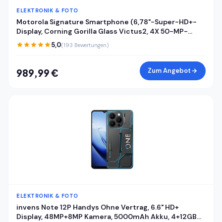
ELEKTRONIK & FOTO
Motorola Signature Smartphone (6,78"-Super-HD+-
Display, Corning Gorilla Glass Victus2, 4X 50-MP-
Kameras, 16/512GB, 5100mAh, 90W-TurboPower + 50W
5,0
(193 Bewertungen)
kabelloses Aufladen) Pantone Carbon, inkl. Cover
Zum Angebot
989,99 €
ELEKTRONIK & FOTO
invens Note 12P Handys Ohne Vertrag, 6.6" HD+
Display, 48MP+8MP Kamera, 5000mAh Akku, 4+12GB