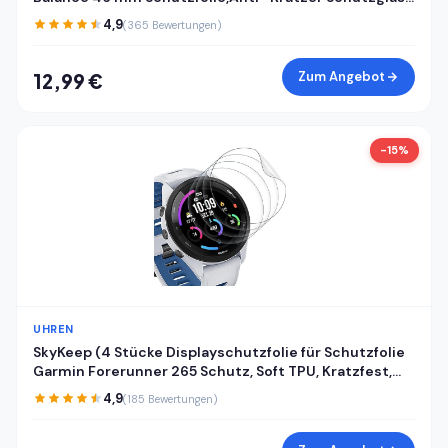
für Panzerglas Amazfit Balance 46 mm
4,9
(365 Bewertungen)
Panzerfolie,Fingerabdruck-ID Kompatibel
Displayschutzfolie
Zum Angebot
12,99 €
-15%
UHREN
SkyKeep (4 Stücke Displayschutzfolie für Schutzfolie
Garmin Forerunner 265 Schutz, Soft TPU, Kratzfest,
HD, Anti-Bläschen, Ultra-klar, für Displayschutz
4,9
(185 Bewertungen)
Garmin Forerunner 265 Folie Screen Protector