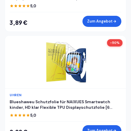
5,0
Zum Angebot
3,89 €
-50%
UHREN
Blueshaweu Schutzfolie für NAIXUES Smartwatch
kinder, HD klar Flexible TPU Displayschutzfolie [6
Stück] Kompatibel für NAIXUES 4G kinder GPS
5,0
Smartwatch (Transparenz)
Zum Angebot