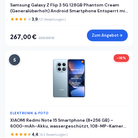
Samsung Galaxy Z Flip 3 5G 128GB Phantom Cream
(Generalüberholt) Android Smartphone Entsperrt mit
Garantie
3,9
(121 Bewertungen)
Zum Angebot
267,00 €
329,99 €
-16%
5
ELEKTRONIK & FOTO
XIAOMI Redmi Note 15 Smartphone (8+256 GB) –
6000-mAh-Akku, wassergeschützt, 108-MP-Kamera,
6,77" FHD+ Display, Gletscherblau, 2 Jahre Garantie
4,4
(163 Bewertungen)