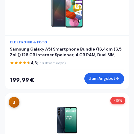
ELEKTRONIK & FOTO
Samsung Galaxy A51 Smartphone Bundle (16,4cm (6,5
Zoll)) 128 GB interner Speicher, 4 GB RAM, Dual SIM,
Android inkl. 24 Monate Herstellergarantie [Exklusiv
4,6
(156 Bewertungen)
bei Amazon] Deutsche Version
Zum Angebot
199,99 €
-10%
3