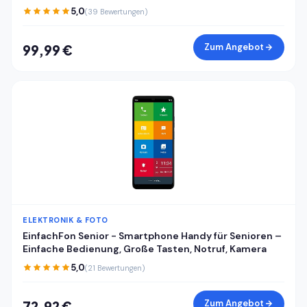
RAM 128GB ROM, Android 15 günstiges Smartphone,
5,0
(39 Bewertungen)
Dual SIM Handy + TF, Face ID/Fingerabdruck, Cyberblau
Zum Angebot
99,99 €
ELEKTRONIK & FOTO
EinfachFon Senior - Smartphone Handy für Senioren –
Einfache Bedienung, Große Tasten, Notruf, Kamera
5,0
(21 Bewertungen)
Zum Angebot
72,92 €