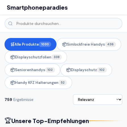
Smartphoneparadies
🛒
📦
Alle Produkte
Simlockfreie Handys
1030
436
📦
Displayschutzfolien
338
📦
📦
Seniorenhandys
Displayschutz
102
102
📦
Handy KFZ Halterungen
52
759
Ergebnisse
🏆
Unsere Top-Empfehlungen