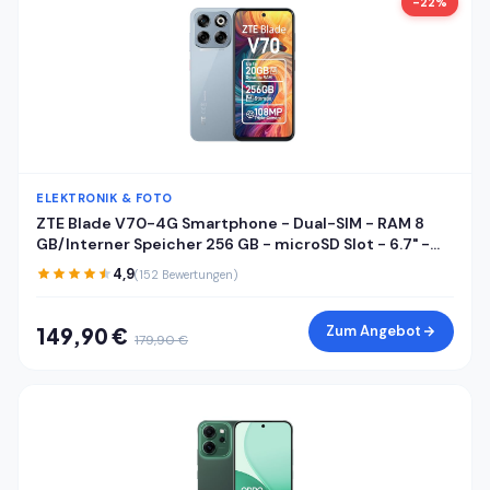
-22%
ELEKTRONIK & FOTO
ZTE Blade V70-4G Smartphone - Dual-SIM - RAM 8
GB/Interner Speicher 256 GB - microSD Slot - 6.7" -
1600 x 720 Pixel (120 Hz) - Triple-Kamera 108 MP, 2 MP
4,9
(152 Bewertungen)
- Front Camera 16 MP - Sternenstaubgrau
Zum Angebot
149,90 €
179,90 €