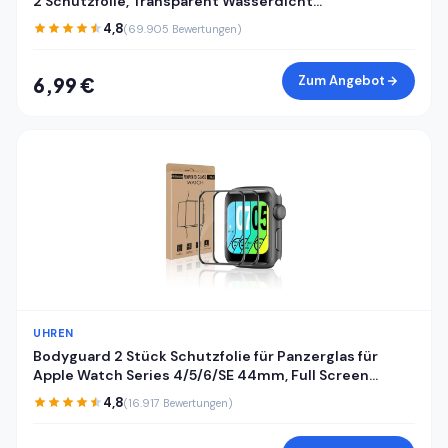
2 Schutzfolie, Transparent Wasserdicht
Displayschutzfolie für Huawei Watch Fit 2, Stoßfeste
4,8
(69.905 Bewertungen)
Sensitive Touch Antifouling Schutzglas Folie
Zum Angebot
6,99 €
UHREN
Bodyguard 2 Stück Schutzfolie für Panzerglas für
Apple Watch Series 4/5/6/SE 44mm, Full Screen
Kratzfest Bruchsicher Apple Watch 44mm
4,8
(16.917 Bewertungen)
Displayschutzfolie, Vollflächiger Schutz iWatch
44mm Schutzglas