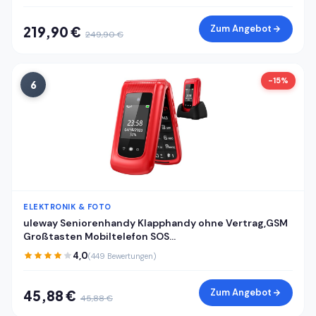
Zum Angebot
219,90 €
249,90 €
-15%
6
ELEKTRONIK & FOTO
uleway Seniorenhandy Klapphandy ohne Vertrag,GSM
Großtasten Mobiltelefon SOS
Notruffunktion,Taschenlampe,FM Radio,2.4 Zoll Dual
4,0
(449 Bewertungen)
Display Handy für Senioren (Blau)(mit Ladestation)
Zum Angebot
45,88 €
45,88 €