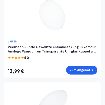
UHREN
Veemoon Runde Gewölbte Glasabdeckung 13,7cm für
Analoge Wanduhren Transparente Uhrglas Kuppel als
Ersatz Staubdichte Klare Uhrenglasabdeckung für
5,0
Selbstgemacht Uhrreparatur
Zum Angebot
13,99 €