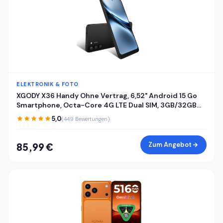
ELEKTRONIK & FOTO
XGODY X36 Handy Ohne Vertrag, 6,52" Android 15 Go
Smartphone, Octa-Core 4G LTE Dual SIM, 3GB/32GB
(256GB Erweiterbar), 4200mAh, 13MP+5MP Kamera,
5,0
(449 Bewertungen)
Gesichtserkennung, USB-C, GPS, Schwarz
Zum Angebot
85,99 €