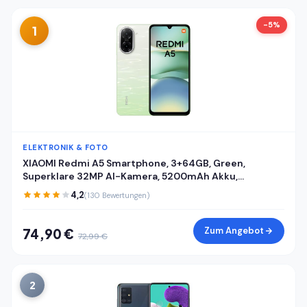
-5%
1
ELEKTRONIK & FOTO
XIAOMI Redmi A5 Smartphone, 3+64GB, Green,
Superklare 32MP AI-Kamera, 5200mAh Akku,
Leistungsstarker Octa-Core-Prozessor, Immersives
4,2
(130 Bewertungen)
6,88" 120Hz Display
Zum Angebot
74,90 €
72,99 €
2